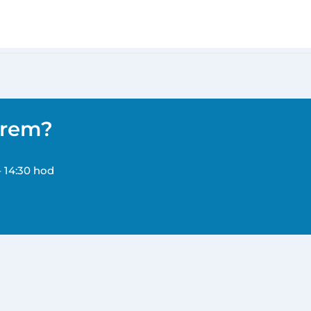
ěrem?
– 14:30 hod