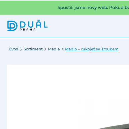
Spustili jsme nový web. Pokud b
Úvod
Sortiment
Madla
Madlo – rukojeť se šroubem