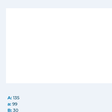
A:
135
a:
99
B:
30