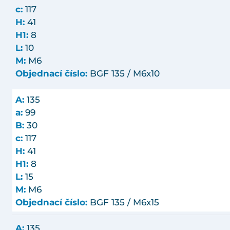
c:
117
H:
41
H1:
8
L:
10
M:
M6
Objednací číslo:
BGF 135 / M6x10
A:
135
a:
99
B:
30
c:
117
H:
41
H1:
8
L:
15
M:
M6
Objednací číslo:
BGF 135 / M6x15
A:
135