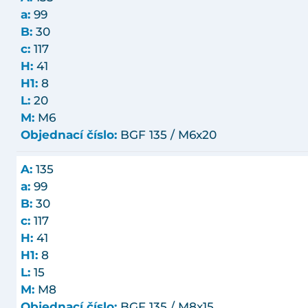
a:
99
B:
30
c:
117
H:
41
H1:
8
L:
20
M:
M6
Objednací číslo:
BGF 135 / M6x20
A:
135
a:
99
B:
30
c:
117
H:
41
H1:
8
L:
15
M:
M8
Objednací číslo:
BGF 135 / M8x15