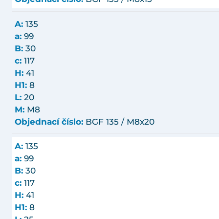
A:
135
a:
99
B:
30
c:
117
H:
41
H1:
8
L:
20
M:
M8
Objednací číslo:
BGF 135 / M8x20
A:
135
a:
99
B:
30
c:
117
H:
41
H1:
8