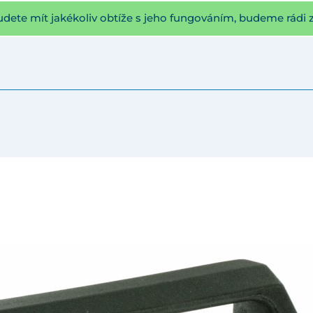
udete mít jakékoliv obtíže s jeho fungováním, budeme rádi 