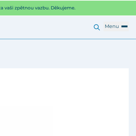
za vaši zpětnou vazbu. Děkujeme.
Menu