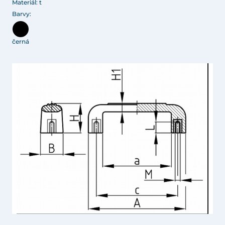
Materiál: t
Barvy:
černá