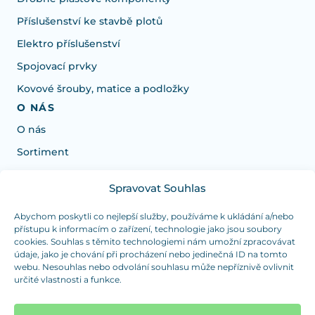
Příslušenství ke stavbě plotů
Elektro příslušenství
Spojovací prvky
Kovové šrouby, matice a podložky
O NÁS
O nás
Sortiment
Spravovat Souhlas
Potřebujete poradit s výběrem?
Jsme tu pro vás Pondělí-Čtvrtek od: 7:30 - 15:30 hodin
Abychom poskytli co nejlepší služby, používáme k ukládání a/nebo
přístupu k informacím o zařízení, technologie jako jsou soubory
a Pátek od 7:30 - 14:30 hodin
cookies. Souhlas s těmito technologiemi nám umožní zpracovávat
údaje, jako je chování při procházení nebo jedinečná ID na tomto
info@dualpraha.cz
+420 725 802 767
webu. Nesouhlas nebo odvolání souhlasu může nepříznivě ovlivnit
určité vlastnosti a funkce.
OSOBNÍ ODBĚR
(platba pouze v hotovosti)