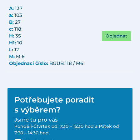
A:
137
a:
103
B:
27
c:
118
Objednat
H:
35
H1:
10
L:
12
M:
M 6
Objednací číslo:
BGUB 118 / M6
Potřebujete poradit
s výběrem?
Jsme tu pro vás
Pondělí-Čtvrtek od: 7:30 – 15:30 hod a Pátek od
7:30 – 14:30 hod