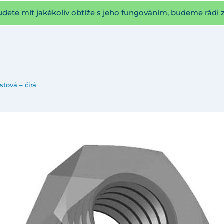
udete mít jakékoliv obtíže s jeho fungováním, budeme rádi 
stová – čirá