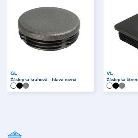
GL
VL
Záslepka kruhová – hlava rovná
Záslepka čtver