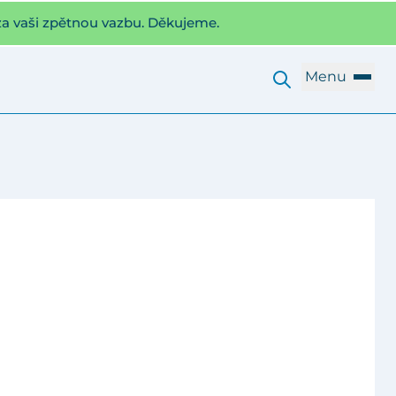
za vaši zpětnou vazbu. Děkujeme.
Menu