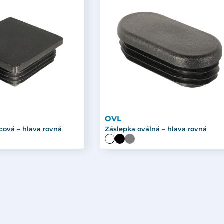
OVL
cová – hlava rovná
Záslepka oválná – hlava rovná