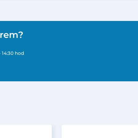
ěrem?
– 14:30 hod