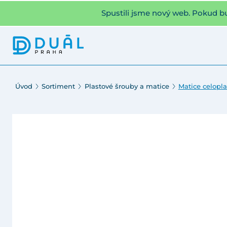
Spustili jsme nový web. Pokud b
Úvod
Sortiment
Plastové šrouby a matice
Matice celopla