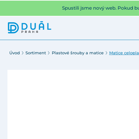
Spustili jsme nový web. Pokud b
Úvod
Sortiment
Plastové šrouby a matice
Matice celopl