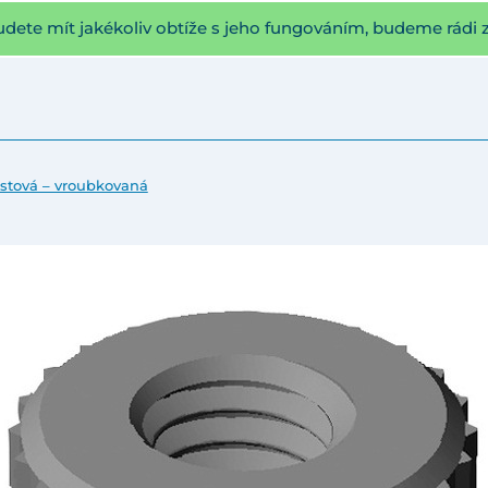
udete mít jakékoliv obtíže s jeho fungováním, budeme rádi 
astová – vroubkovaná