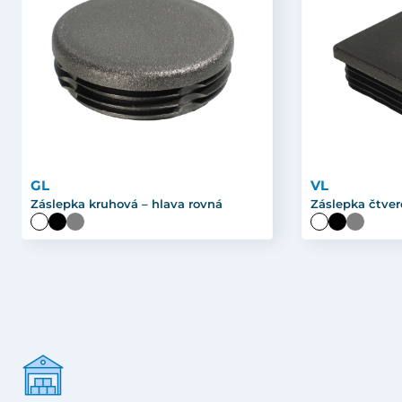
GL
VL
Záslepka kruhová – hlava rovná
Záslepka čtver