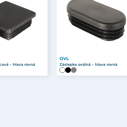
OVL
cová – hlava rovná
Záslepka oválná – hlava rovná