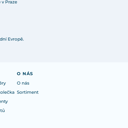
 v Praze
dní Evropě.
O NÁS
ěry
O nás
kolečka
Sortiment
enty
otů