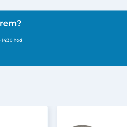
ěrem?
– 14:30 hod