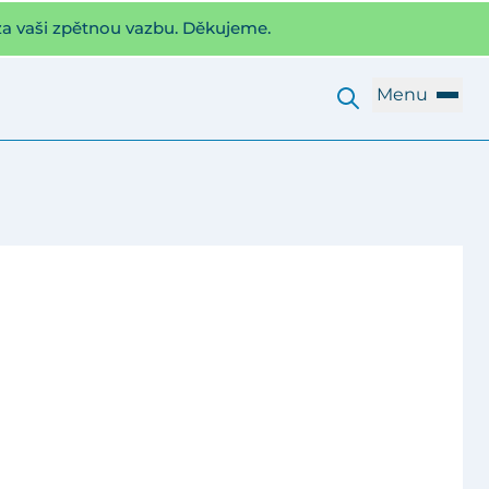
za vaši zpětnou vazbu. Děkujeme.
Menu