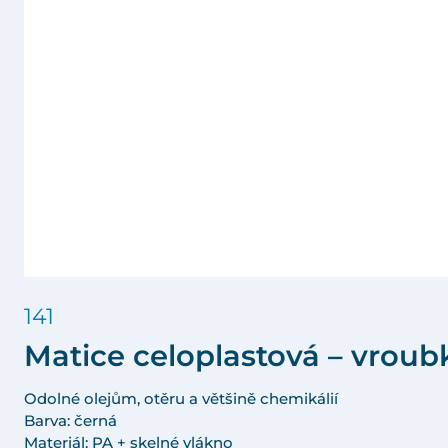
141
Matice celoplastová – vrou
Odolné olejům, otěru a většině chemikálií
Barva: černá
Materiál: PA + skelné vlákno