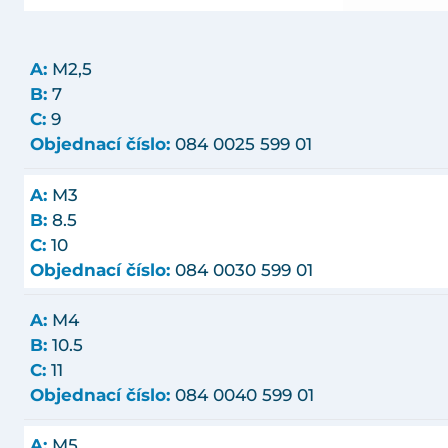
A:
M2,5
B:
7
C:
9
Objednací číslo:
084 0025 599 01
A:
M3
B:
8.5
C:
10
Objednací číslo:
084 0030 599 01
A:
M4
B:
10.5
C:
11
Objednací číslo:
084 0040 599 01
A:
M5