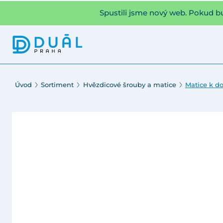
Spustili jsme nový web. Pokud b
Úvod
Sortiment
Hvězdicové šrouby a matice
Matice k d