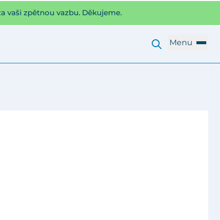
za vaši zpětnou vazbu. Děkujeme.
Menu