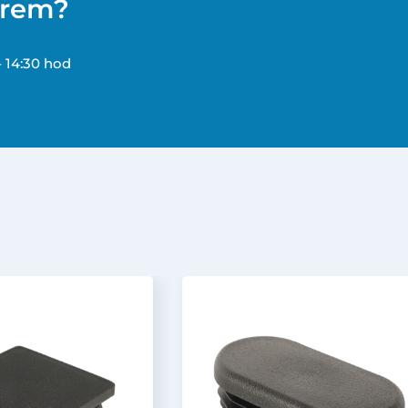
ěrem?
– 14:30 hod