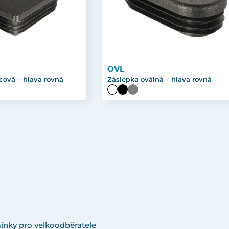
OVL
cová – hlava rovná
Záslepka oválná – hlava rovná
ínky pro velkoodběratele