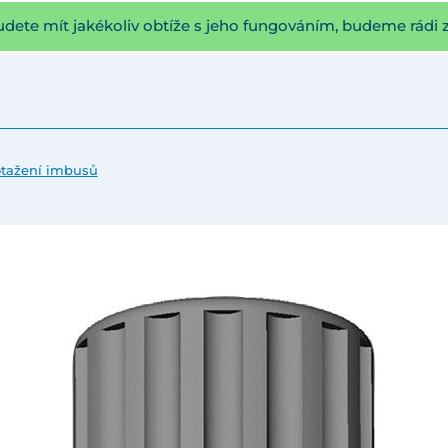
udete mít jakékoliv obtíže s jeho fungováním, budeme rádi 
otažení imbusů