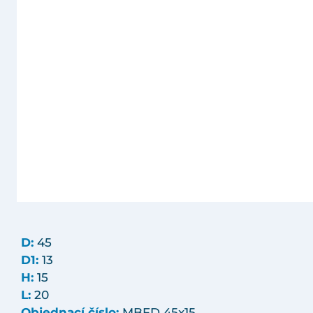
D:
45
D1:
13
H:
15
L:
20
Objednací číslo:
MBFD 45x15