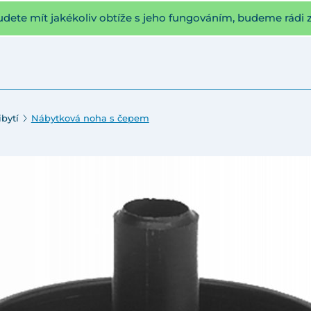
udete mít jakékoliv obtíže s jeho fungováním, budeme rádi 
bytí
Nábytková noha s čepem