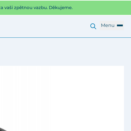
za vaši zpětnou vazbu. Děkujeme.
Menu