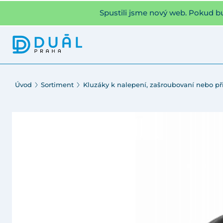
Spustili jsme nový web. Pokud b
Úvod
Sortiment
Kluzáky k nalepení, zašroubovaní nebo při