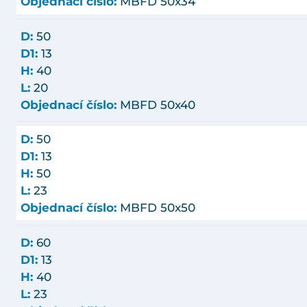
Objednací číslo:
MBFD 50x34
D:
50
D1:
13
H:
40
L:
20
Objednací číslo:
MBFD 50x40
D:
50
D1:
13
H:
50
L:
23
Objednací číslo:
MBFD 50x50
D:
60
D1:
13
H:
40
L:
23