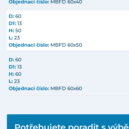
Objednací číslo:
MBFD 60x40
D:
60
D1:
13
H:
50
L:
23
Objednací číslo:
MBFD 60x50
D:
60
D1:
13
H:
60
L:
23
Objednací číslo:
MBFD 60x60
Potřebujete poradit s výb