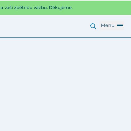
za vaši zpětnou vazbu. Děkujeme.
Menu