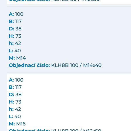
A:
100
B:
117
D:
38
H:
73
h:
42
L:
40
M:
M14
Objednací číslo:
KLH8B 100 / M14x40
A:
100
B:
117
D:
38
H:
73
h:
42
L:
40
M:
M16
Objednací číslo:
KLH8B 100 / M16x50