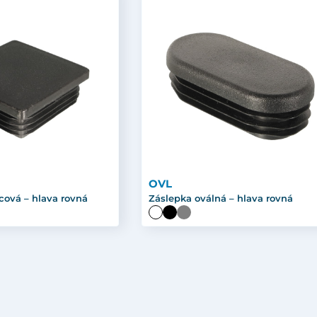
OVL
cová – hlava rovná
Záslepka oválná – hlava rovná