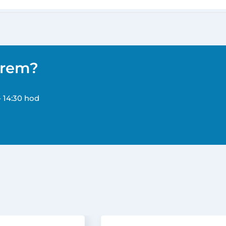
ěrem?
– 14:30 hod