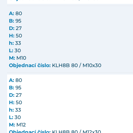
A:
80
B:
95
D:
27
H:
50
h:
33
L:
30
M:
M10
Objednací číslo:
KLH8B 80 / M10x30
A:
80
B:
95
D:
27
H:
50
h:
33
L:
30
M:
M12
Objednací číslo:
KLH8B 80 / M12x30