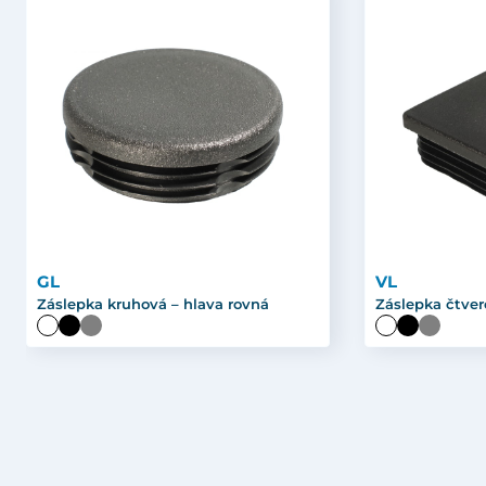
GL
VL
Záslepka kruhová – hlava rovná
Záslepka čtver