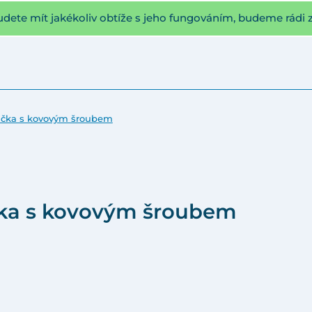
udete mít jakékoliv obtíže s jeho fungováním, budeme rádi 
páčka s kovovým šroubem
čka s kovovým šroubem