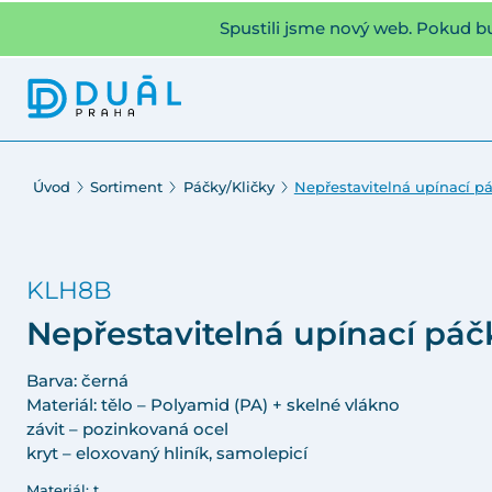
Spustili jsme nový web. Pokud b
Úvod
Sortiment
Páčky/Kličky
Nepřestavitelná upínací 
KLH8B
Nepřestavitelná upínací pá
Barva: černá
Materiál: tělo – Polyamid (PA) + skelné vlákno
závit – pozinkovaná ocel
kryt – eloxovaný hliník, samolepicí
Materiál: t