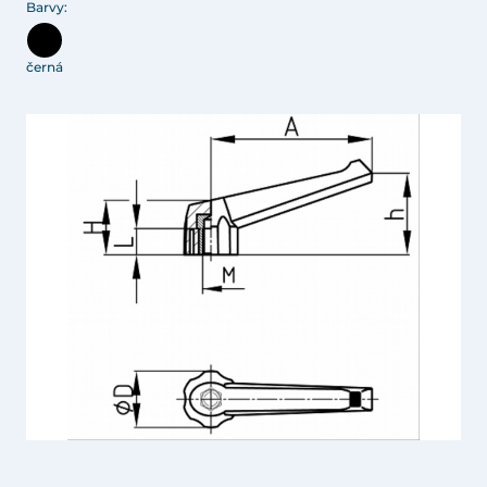
Barvy:
černá