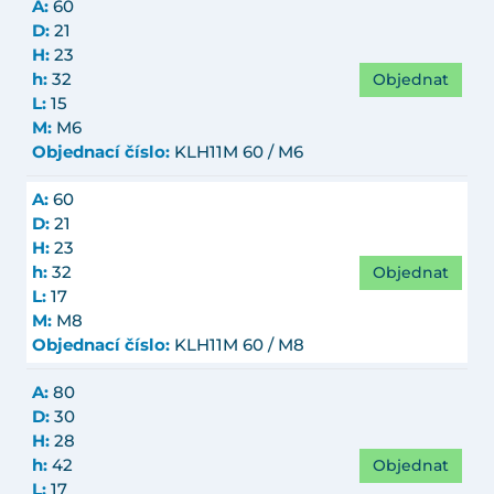
A:
60
D:
21
H:
23
Objednat
h:
32
L:
15
M:
M6
Objednací číslo:
KLH11M 60 / M6
A:
60
D:
21
H:
23
Objednat
h:
32
L:
17
M:
M8
Objednací číslo:
KLH11M 60 / M8
A:
80
D:
30
H:
28
Objednat
h:
42
L:
17