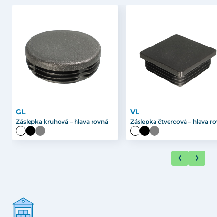
GL
VL
Záslepka kruhová – hlava rovná
Záslepka čtvercová – hlava r