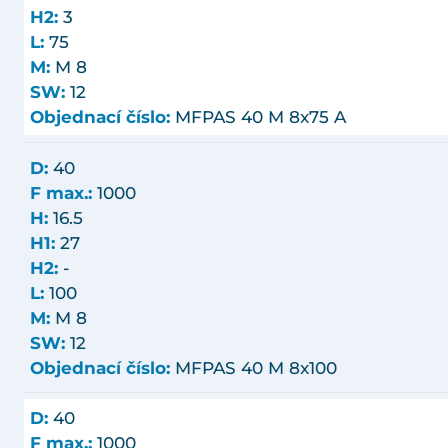
H2:
3
L:
75
M:
M 8
SW:
12
Objednací číslo:
MFPAS 40 M 8x75 A
D:
40
F max.:
1000
H:
16.5
H1:
27
H2:
-
L:
100
M:
M 8
SW:
12
Objednací číslo:
MFPAS 40 M 8x100
D:
40
F max.:
1000