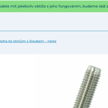
udete mít jakékoliv obtíže s jeho fungováním, budeme rádi 
Noha ke strojům s kloubem – nerez