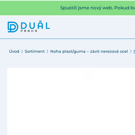
Spustili jsme nový web. Pokud b
Úvod
Sortiment
Noha plast/guma – závit nerezová ocel