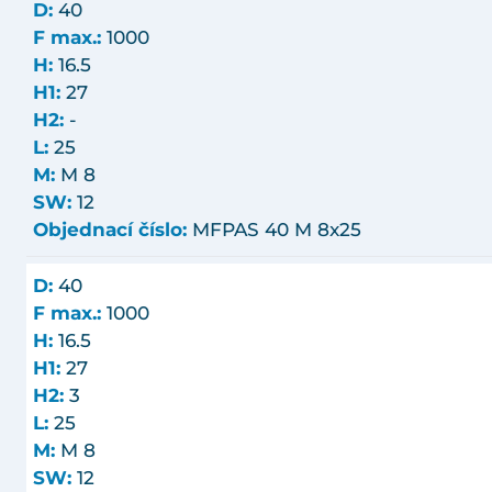
D:
40
F max.:
1000
H:
16.5
H1:
27
H2:
-
L:
25
M:
M 8
SW:
12
Objednací číslo:
MFPAS 40 M 8x25
D:
40
F max.:
1000
H:
16.5
H1:
27
H2:
3
L:
25
M:
M 8
SW:
12