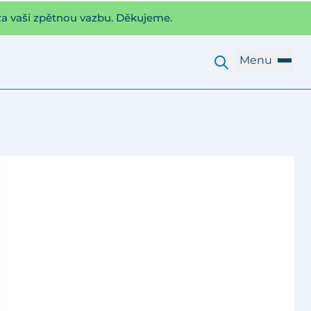
za vaši zpětnou vazbu. Děkujeme.
Menu