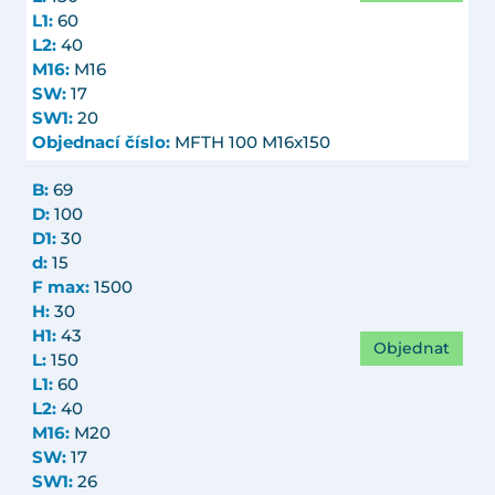
L1:
60
L2:
40
M16:
M16
SW:
17
SW1:
20
Objednací číslo:
MFTH 100 M16x150
B:
69
D:
100
D1:
30
d:
15
F max:
1500
H:
30
H1:
43
Objednat
L:
150
L1:
60
L2:
40
M16:
M20
SW:
17
SW1:
26