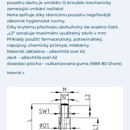
pouzdru závitu je umístěn O-kroužek mechanicky
zamezující vnikání nečistot
Noha splňuje díky těsnícímu pouzdru nejpřísnější
zákonné hygienické normy.
Díky krytému přechodu závitu/nohy lze snadno čistit.
„L2“ označuje maximální využitelný zdvih v mm
Příklady použití: farmaceutický, potravinářský,
nápojový, chemický průmysl, mlékárny
Materiál: základna – ušlechtilá ocel A2
závit – ušlechtilá ocel A2
dosedací plocha – vulkanizovaná guma (NBR 80 Shore)
Materiál: z