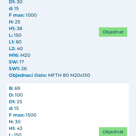
D1:
30
d:
15
F max:
1000
H:
25
H1:
38
Objednat
L:
150
L1:
60
L2:
40
M16:
M20
SW:
17
SW1:
26
Objednací číslo:
MFTH 80 M20x150
B:
69
D:
100
D1:
25
d:
15
F max:
1500
H:
30
H1:
43
Objednat
L:
150