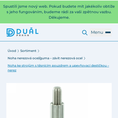
Spustili jsme nový web. Pokud budete mít jakékoliv obtíže
s jeho fungováním, budeme rádi za vaši zpětnou vazbu.
Děkujeme.
Menu
Úvod
Sortiment
Noha nerezová ocel/guma – závit nerezová ocel
Noha ke strojům s těsnícím pouzdrem a upevňovací destičkou –
nerez