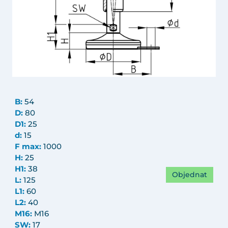
B:
54
D:
80
D1:
25
d:
15
F max:
1000
H:
25
H1:
38
Objednat
L:
125
L1:
60
L2:
40
M16:
M16
SW:
17