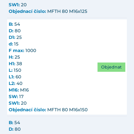
SW1:
20
Objednací číslo:
MFTH 80 M16x125
B:
54
D:
80
D1:
25
d:
15
F max:
1000
H:
25
H1:
38
Objednat
L:
150
L1:
60
L2:
40
M16:
M16
SW:
17
SW1:
20
Objednací číslo:
MFTH 80 M16x150
B:
54
D:
80