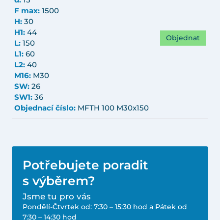
d:
15
F max:
1500
H:
30
H1:
44
Objednat
L:
150
L1:
60
L2:
40
M16:
M30
SW:
26
SW1:
36
Objednací číslo:
MFTH 100 M30x150
Potřebujete poradit
s výběrem?
Jsme tu pro vás
Pondělí-Čtvrtek od: 7:30 – 15:30 hod a Pátek od
7:30 – 14:30 hod