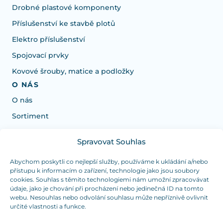
Drobné plastové komponenty
Příslušenství ke stavbě plotů
Elektro příslušenství
Spojovací prvky
Kovové šrouby, matice a podložky
O NÁS
O nás
Sortiment
Spravovat Souhlas
Potřebujete poradit s výběrem?
Jsme tu pro vás Pondělí-Čtvrtek od: 7:30 - 15:30 hodin
Abychom poskytli co nejlepší služby, používáme k ukládání a/nebo
přístupu k informacím o zařízení, technologie jako jsou soubory
a Pátek od 7:30 - 14:30 hodin
cookies. Souhlas s těmito technologiemi nám umožní zpracovávat
údaje, jako je chování při procházení nebo jedinečná ID na tomto
info@dualpraha.cz
+420 725 802 767
webu. Nesouhlas nebo odvolání souhlasu může nepříznivě ovlivnit
určité vlastnosti a funkce.
OSOBNÍ ODBĚR
(platba pouze v hotovosti)