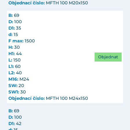
Objednací číslo:
MFTH 100 M20x150
B:
69
D:
100
D1:
35
d:
15
F max:
1500
H:
30
H1:
44
Objednat
L:
150
L1:
60
L2:
40
M16:
M24
SW:
20
SW1:
30
Objednací číslo:
MFTH 100 M24x150
B:
69
D:
100
D1:
42