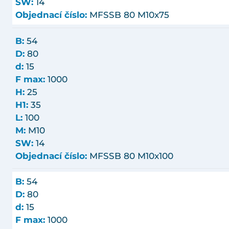
SW:
14
Objednací číslo:
MFSSB 80 M10x75
B:
54
D:
80
d:
15
F max:
1000
H:
25
H1:
35
L:
100
M:
M10
SW:
14
Objednací číslo:
MFSSB 80 M10x100
B:
54
D:
80
d:
15
F max:
1000