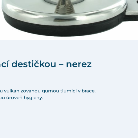
í destičkou – nerez
u vulkanizovanou gumou tlumící vibrace.
kou úroveň hygieny.