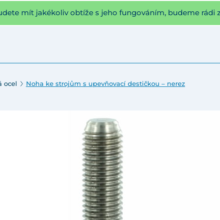
udete mít jakékoliv obtíže s jeho fungováním, budeme rádi 
 ocel
Noha ke strojům s upevňovací destičkou – nerez