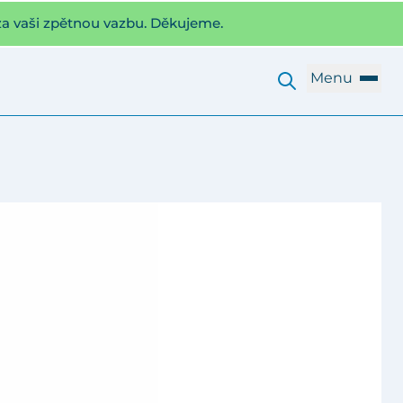
za vaši zpětnou vazbu. Děkujeme.
Menu