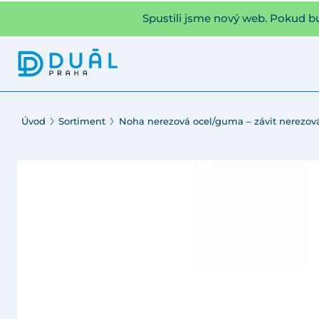
Spustili jsme nový web. Pokud b
Úvod
Sortiment
Noha nerezová ocel/guma – závit nerezová