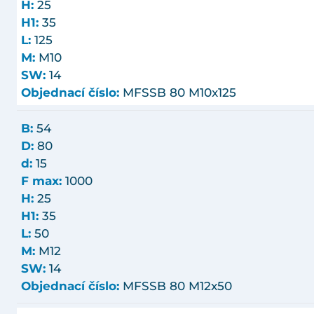
H:
25
H1:
35
L:
125
M:
M10
SW:
14
Objednací číslo:
MFSSB 80 M10x125
B:
54
D:
80
d:
15
F max:
1000
H:
25
H1:
35
L:
50
M:
M12
SW:
14
Objednací číslo:
MFSSB 80 M12x50