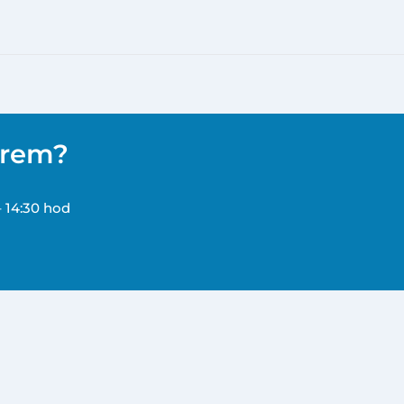
ěrem?
– 14:30 hod