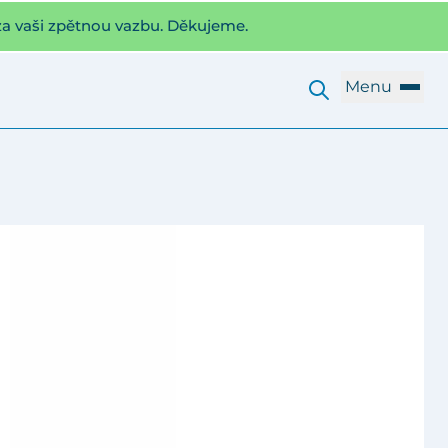
za vaši zpětnou vazbu. Děkujeme.
Menu