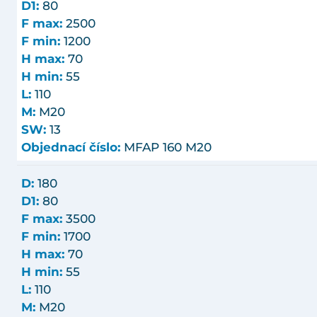
D1:
80
F max:
2500
F min:
1200
H max:
70
H min:
55
L:
110
M:
M20
SW:
13
Objednací číslo:
MFAP 160 M20
D:
180
D1:
80
F max:
3500
F min:
1700
H max:
70
H min:
55
L:
110
M:
M20