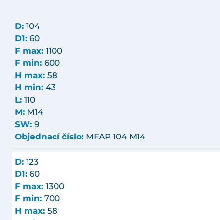
D:
104
D1:
60
F max:
1100
F min:
600
H max:
58
H min:
43
L:
110
M:
M14
SW:
9
Objednací číslo:
MFAP 104 M14
D:
123
D1:
60
F max:
1300
F min:
700
H max:
58