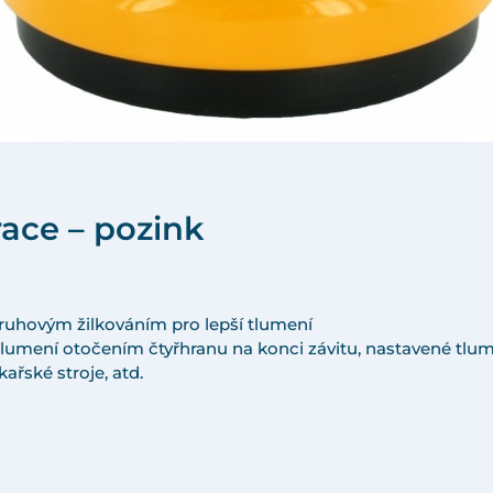
race – pozink
kruhovým žilkováním pro lepší tlumení
 tlumení otočením čtyřhranu na konci závitu, nastavené tlu
kařské stroje, atd.