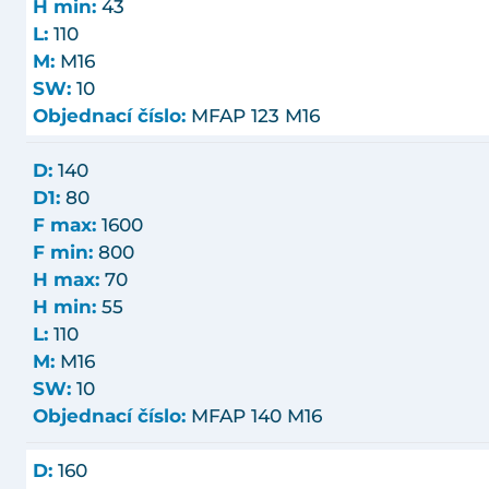
H min:
43
L:
110
M:
M16
SW:
10
Objednací číslo:
MFAP 123 M16
D:
140
D1:
80
F max:
1600
F min:
800
H max:
70
H min:
55
L:
110
M:
M16
SW:
10
Objednací číslo:
MFAP 140 M16
D:
160