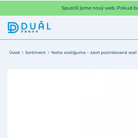
Spustili jsme nový web. Pokud b
Úvod
Sortiment
Noha ocel/guma – závit pozinkovaná ocel