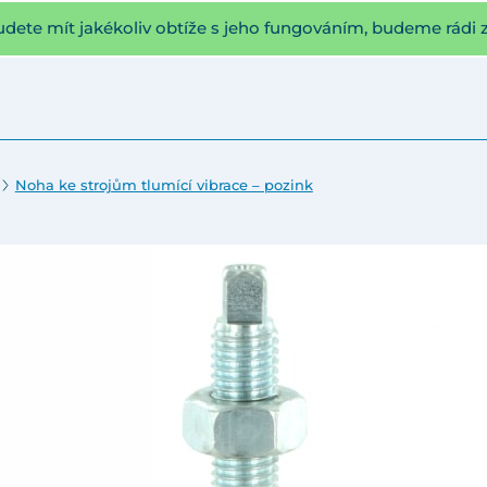
udete mít jakékoliv obtíže s jeho fungováním, budeme rádi 
Noha ke strojům tlumící vibrace – pozink