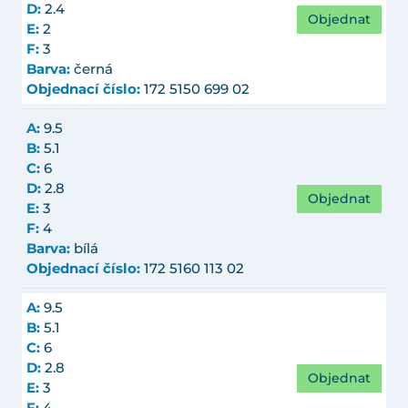
D:
2.4
Objednat
E:
2
F:
3
Barva:
černá
Objednací číslo:
172 5150 699 02
A:
9.5
B:
5.1
C:
6
D:
2.8
Objednat
E:
3
F:
4
Barva:
bílá
Objednací číslo:
172 5160 113 02
A:
9.5
B:
5.1
C:
6
D:
2.8
Objednat
E:
3