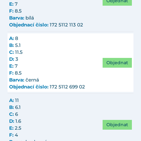
Objednat
E:
7
F:
8.5
Barva:
bílá
Objednací číslo:
172 5112 113 02
A:
8
B:
5.1
C:
11.5
D:
3
Objednat
E:
7
F:
8.5
Barva:
černá
Objednací číslo:
172 5112 699 02
A:
11
B:
6.1
C:
6
D:
1.6
Objednat
E:
2.5
F:
4