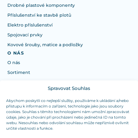
Drobné plastové komponenty
Příslušenství ke stavbě plotů
Elektro příslušenství
Spojovací prvky
Kovové šrouby, matice a podložky
O NÁS
O nás
Sortiment
Spravovat Souhlas
Potřebujete poradit s výběrem?
Jsme tu pro vás Pondělí-Čtvrtek od: 7:30 - 15:30 hodin
Abychom poskytli co nejlepší služby, používáme k ukládání a/nebo
přístupu k informacím o zařízení, technologie jako jsou soubory
a Pátek od 7:30 - 14:30 hodin
cookies. Souhlas s těmito technologiemi nám umožní zpracovávat
údaje, jako je chování při procházení nebo jedinečná ID na tomto
info@dualpraha.cz
+420 725 802 767
webu. Nesouhlas nebo odvolání souhlasu může nepříznivě ovlivnit
určité vlastnosti a funkce.
OSOBNÍ ODBĚR