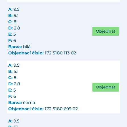
A:
9.5
B:
5.1
C:
8
D:
2.8
Objednat
E:
5
F:
6
Barva:
bílá
Objednací číslo:
172 5180 113 02
A:
9.5
B:
5.1
C:
8
D:
2.8
Objednat
E:
5
F:
6
Barva:
černá
Objednací číslo:
172 5180 699 02
A:
9.5