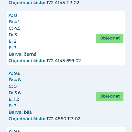
Objednací číslo:
172 4145 113 02
A:
8
B:
4.1
C:
4.5
D:
3
Objednat
E:
2
F:
3
Barva:
černá
Objednací číslo:
172 4145 699 02
A:
9.8
B:
4.8
C:
5
D:
3.6
Objednat
E:
1.2
F:
3
Barva:
bílá
Objednací číslo:
172 4850 113 02
A:
9.8