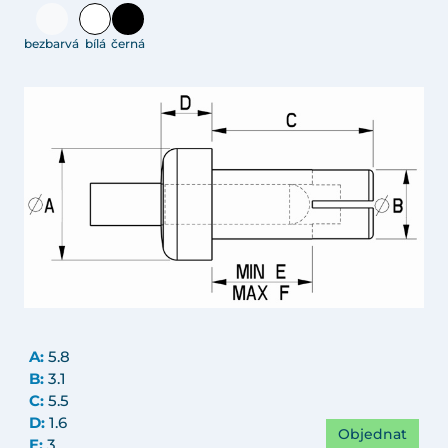
bezbarvá
bílá
černá
A:
5.8
B:
3.1
C:
5.5
D:
1.6
Objednat
E:
3