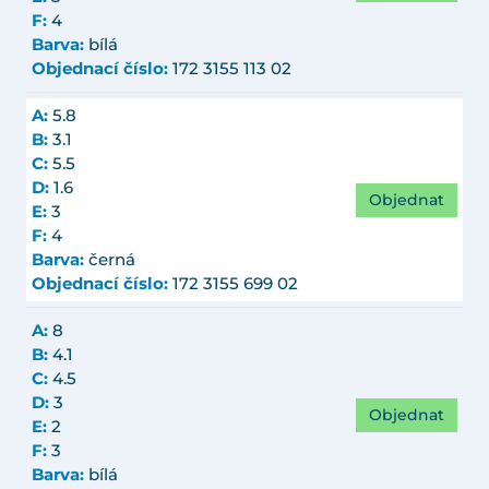
F:
4
Barva:
bílá
Objednací číslo:
172 3155 113 02
A:
5.8
B:
3.1
C:
5.5
D:
1.6
Objednat
E:
3
F:
4
Barva:
černá
Objednací číslo:
172 3155 699 02
A:
8
B:
4.1
C:
4.5
D:
3
Objednat
E:
2
F:
3
Barva:
bílá