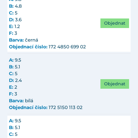
B:
4.8
C:
5
D:
3.6
Objednat
E:
1.2
F:
3
Barva:
černá
Objednací číslo:
172 4850 699 02
A:
9.5
B:
5.1
C:
5
D:
2.4
Objednat
E:
2
F:
3
Barva:
bílá
Objednací číslo:
172 5150 113 02
A:
9.5
B:
5.1
C:
5