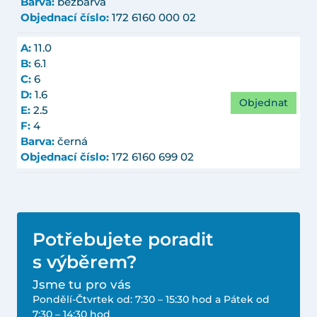
Barva:
bezbarvá
Objednací číslo:
172 6160 000 02
A:
11.0
B:
6.1
C:
6
D:
1.6
Objednat
E:
2.5
F:
4
Barva:
černá
Objednací číslo:
172 6160 699 02
Potřebujete poradit
s výběrem?
Jsme tu pro vás
Pondělí-Čtvrtek od: 7:30 – 15:30 hod a Pátek od
7:30 – 14:30 hod