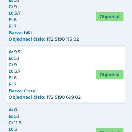
B:
5.1
C:
9
D:
3.7
Objednat
E:
6
F:
7
Barva:
bílá
Objednací číslo:
172 5190 113 02
A:
9.5
B:
5.1
C:
9
D:
3.7
Objednat
E:
6
F:
7
Barva:
černá
Objednací číslo:
172 5190 699 02
A:
8
B:
5.1
C:
11.5
D:
3