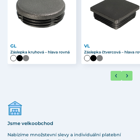
GL
VL
Záslepka kruhová – hlava rovná
Záslepka čtvercová – hlava r
Jsme velkoobchod
Nabízíme množstevní slevy a individuální platební