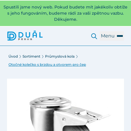
Spustili jsme nový web. Pokud budete mít jakékoliv obtíže
s jeho fungováním, budeme rádi za vaši zpětnou vazbu.
Děkujeme.
Menu
Úvod
Sortiment
Průmyslová kola
Otočné kolečko s brzdou a otvorem pro čep