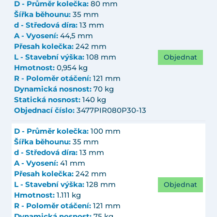
D - Průměr kolečka:
80 mm
Šířka běhounu:
35 mm
d - Středová díra:
13 mm
A - Vyosení:
44,5 mm
Přesah kolečka:
242 mm
Objednat
L - Stavební výška:
108 mm
Hmotnost:
0,954 kg
R - Poloměr otáčení:
121 mm
Dynamická nosnost:
70 kg
Statická nosnost:
140 kg
Objednací číslo:
3477PIR080P30-13
D - Průměr kolečka:
100 mm
Šířka běhounu:
35 mm
d - Středová díra:
13 mm
A - Vyosení:
41 mm
Přesah kolečka:
242 mm
Objednat
L - Stavební výška:
128 mm
Hmotnost:
1.111 kg
R - Poloměr otáčení:
121 mm
Dynamická nosnost:
75 kg