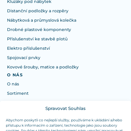
Kluzáky pod nábytek
Distanční podložky a rozpěry
Nábytková a průmyslová kolečka
Drobné plastové komponenty
Příslušenství ke stavbě plotů
Elektro příslušenství
Spojovací prvky
Kovové šrouby, matice a podložky
O NÁS
O nás
Sortiment
Spravovat Souhlas
Potřebujete poradit s výběrem?
Jsme tu pro vás Pondělí-Čtvrtek od: 7:30 - 15:30 hodin
Abychom poskytli co nejlepší služby, používáme k ukládání a/nebo
přístupu k informacím o zařízení, technologie jako jsou soubory
a Pátek od 7:30 - 14:30 hodin
cookies. Souhlas s těmito technologiemi nám umožní zpracovávat