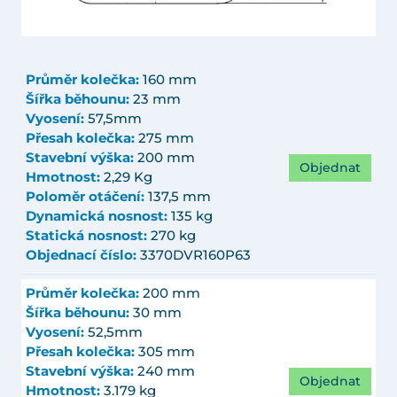
Průměr kolečka:
160 mm
Šířka běhounu:
23 mm
Vyosení:
57,5mm
Přesah kolečka:
275 mm
Stavební výška:
200 mm
Objednat
Hmotnost:
2,29 Kg
Poloměr otáčení:
137,5 mm
Dynamická nosnost:
135 kg
Statická nosnost:
270 kg
Objednací číslo:
3370DVR160P63
Průměr kolečka:
200 mm
Šířka běhounu:
30 mm
Vyosení:
52,5mm
Přesah kolečka:
305 mm
Stavební výška:
240 mm
Objednat
Hmotnost:
3.179 kg