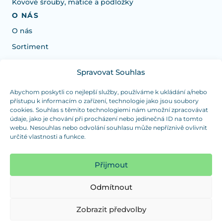
Kovové šrouby, matice a podložky
O NÁS
O nás
Sortiment
Spravovat Souhlas
Potřebujete poradit s výběrem?
Jsme tu pro vás Pondělí-Čtvrtek od: 7:30 - 15:30 hodin
Abychom poskytli co nejlepší služby, používáme k ukládání a/nebo
přístupu k informacím o zařízení, technologie jako jsou soubory
a Pátek od 7:30 - 14:30 hodin
cookies. Souhlas s těmito technologiemi nám umožní zpracovávat
údaje, jako je chování při procházení nebo jedinečná ID na tomto
info@dualpraha.cz
+420 725 802 767
webu. Nesouhlas nebo odvolání souhlasu může nepříznivě ovlivnit
určité vlastnosti a funkce.
OSOBNÍ ODBĚR
(platba pouze v hotovosti)
Přijmout
Jsme tu pro vás Pondělí-Čtvrtek od: 7:30 - 15:30 hodin
a Pátek od 7:30 - 14:30 hodin
Odmítnout
Zobrazit mapu
Zobrazit předvolby