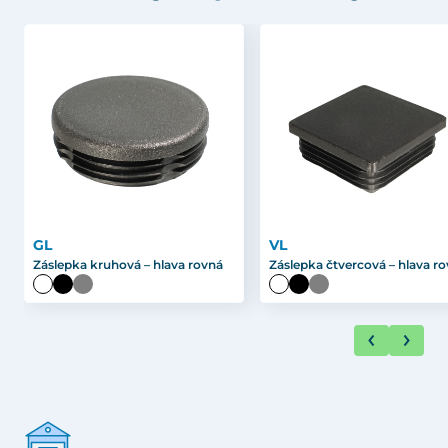
GL
VL
Záslepka kruhová – hlava rovná
Záslepka čtvercová – hlava r