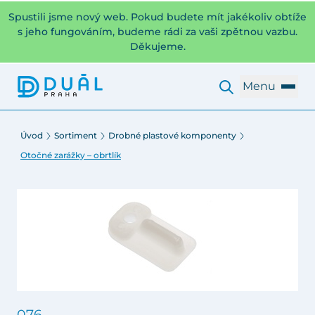
Spustili jsme nový web. Pokud budete mít jakékoliv obtíže
s jeho fungováním, budeme rádi za vaši zpětnou vazbu.
Děkujeme.
Menu
Úvod
Sortiment
Drobné plastové komponenty
Otočné zarážky – obrtlík
076