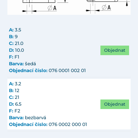
A:
3.5
B:
9
C:
21.0
Objednat
D:
10.0
F:
F1
Barva:
šedá
Objednací číslo:
076 0001 002 01
A:
3.2
B:
12
C:
21
Objednat
D:
6.5
F:
F2
Barva:
bezbarvá
Objednací číslo:
076 0002 000 01