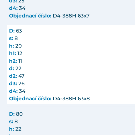
d3:
25
d4:
34
Objednací číslo:
D4-388H 63x7
D:
63
s:
8
h:
20
h1:
12
h2:
11
d:
22
d2:
47
d3:
26
d4:
34
Objednací číslo:
D4-388H 63x8
D:
80
s:
8
h:
22