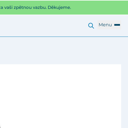
za vaši zpětnou vazbu. Děkujeme.
Menu