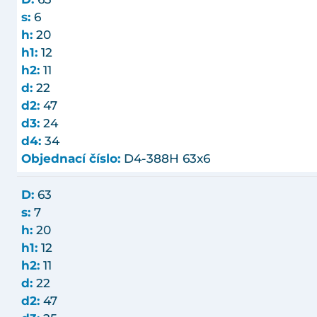
s:
6
h:
20
h1:
12
h2:
11
d:
22
d2:
47
d3:
24
d4:
34
Objednací číslo:
D4-388H 63x6
D:
63
s:
7
h:
20
h1:
12
h2:
11
d:
22
d2:
47