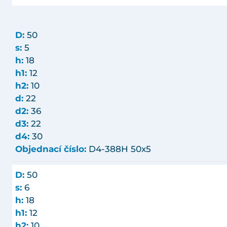
D:
50
s:
5
h:
18
h1:
12
h2:
10
d:
22
d2:
36
d3:
22
d4:
30
Objednací číslo:
D4-388H 50x5
D:
50
s:
6
h:
18
h1:
12
h2:
10