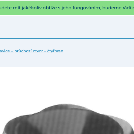
udete mít jakékoliv obtíže s jeho fungováním, budeme rádi 
avice – průchozí otvor – čtyřhran