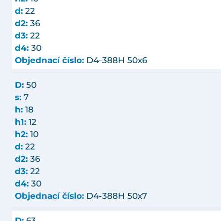
d:
22
d2:
36
d3:
22
d4:
30
Objednací číslo:
D4-388H 50x6
D:
50
s:
7
h:
18
h1:
12
h2:
10
d:
22
d2:
36
d3:
22
d4:
30
Objednací číslo:
D4-388H 50x7
D:
63