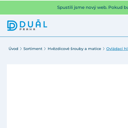
Spustili jsme nový web. Pokud b
Úvod
Sortiment
Hvězdicové šrouby a matice
Ovládací hl