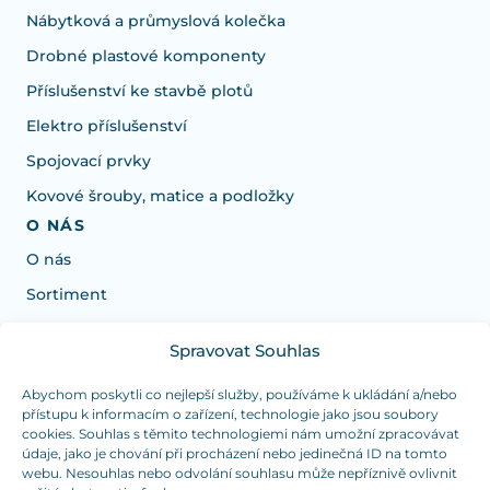
Nábytková a průmyslová kolečka
Drobné plastové komponenty
Příslušenství ke stavbě plotů
Elektro příslušenství
Spojovací prvky
Kovové šrouby, matice a podložky
O NÁS
O nás
Sortiment
Spravovat Souhlas
Potřebujete poradit s výběrem?
Jsme tu pro vás Pondělí-Čtvrtek od: 7:30 - 15:30 hodin
Abychom poskytli co nejlepší služby, používáme k ukládání a/nebo
přístupu k informacím o zařízení, technologie jako jsou soubory
a Pátek od 7:30 - 14:30 hodin
cookies. Souhlas s těmito technologiemi nám umožní zpracovávat
údaje, jako je chování při procházení nebo jedinečná ID na tomto
info@dualpraha.cz
+420 725 802 767
webu. Nesouhlas nebo odvolání souhlasu může nepříznivě ovlivnit