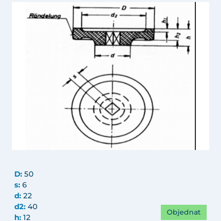
D:
50
s:
6
d:
22
d2:
40
Objednat
h:
12