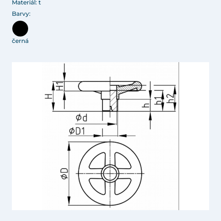
Materiál: t
Barvy:
černá