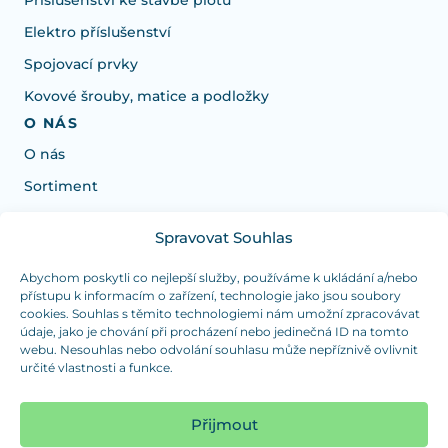
Příslušenství ke stavbě plotů
Elektro příslušenství
Spojovací prvky
Kovové šrouby, matice a podložky
O NÁS
O nás
Sortiment
Spravovat Souhlas
Potřebujete poradit s výběrem?
Jsme tu pro vás Pondělí-Čtvrtek od: 7:30 - 15:30 hodin
Abychom poskytli co nejlepší služby, používáme k ukládání a/nebo
přístupu k informacím o zařízení, technologie jako jsou soubory
a Pátek od 7:30 - 14:30 hodin
cookies. Souhlas s těmito technologiemi nám umožní zpracovávat
údaje, jako je chování při procházení nebo jedinečná ID na tomto
info@dualpraha.cz
+420 725 802 767
webu. Nesouhlas nebo odvolání souhlasu může nepříznivě ovlivnit
určité vlastnosti a funkce.
OSOBNÍ ODBĚR
(platba pouze v hotovosti)
Přijmout
Jsme tu pro vás Pondělí-Čtvrtek od: 7:30 - 15:30 hodin