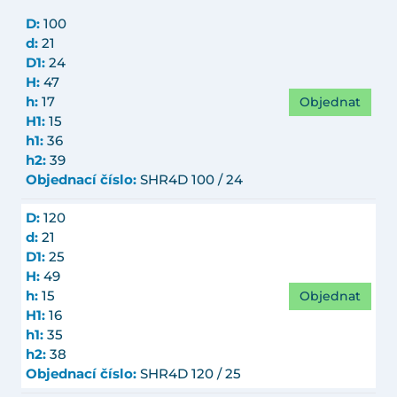
D:
100
d:
21
D1:
24
H:
47
Objednat
h:
17
H1:
15
h1:
36
h2:
39
Objednací číslo:
SHR4D 100 / 24
D:
120
d:
21
D1:
25
H:
49
Objednat
h:
15
H1:
16
h1:
35
h2:
38
Objednací číslo:
SHR4D 120 / 25