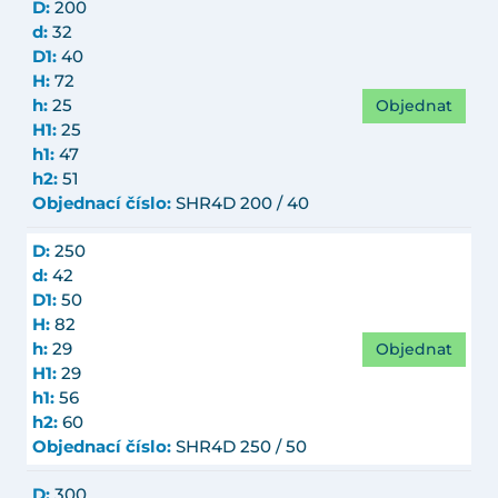
D:
200
d:
32
D1:
40
H:
72
Objednat
h:
25
H1:
25
h1:
47
h2:
51
Objednací číslo:
SHR4D 200 / 40
D:
250
d:
42
D1:
50
H:
82
Objednat
h:
29
H1:
29
h1:
56
h2:
60
Objednací číslo:
SHR4D 250 / 50
D:
300