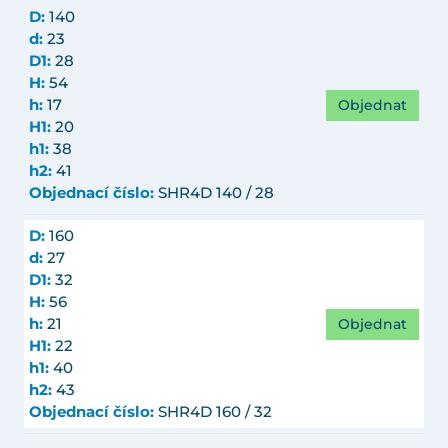
D:
140
d:
23
D1:
28
H:
54
Objednat
h:
17
H1:
20
h1:
38
h2:
41
Objednací číslo:
SHR4D 140 / 28
D:
160
d:
27
D1:
32
H:
56
Objednat
h:
21
H1:
22
h1:
40
h2:
43
Objednací číslo:
SHR4D 160 / 32