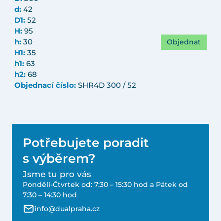
d:
42
D1:
52
H:
95
Objednat
h:
30
H1:
35
h1:
63
h2:
68
Objednací číslo:
SHR4D 300 / 52
Potřebujete poradit
s výběrem?
Jsme tu pro vás
Pondělí-Čtvrtek od: 7:30 – 15:30 hod a Pátek od
7:30 – 14:30 hod
info@dualpraha.cz