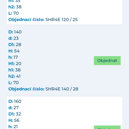
h1:
35
h2:
38
L:
70
Objednací číslo:
SHR4E 120 / 25
D:
140
d:
23
D1:
28
H:
54
h:
17
Objednat
H1:
20
h1:
38
h2:
41
L:
70
Objednací číslo:
SHR4E 140 / 28
D:
160
d:
27
D1:
32
H:
56
h:
21