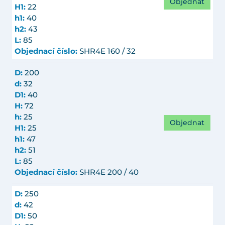
Objednat
H1:
22
h1:
40
h2:
43
L:
85
Objednací číslo:
SHR4E 160 / 32
D:
200
d:
32
D1:
40
H:
72
h:
25
Objednat
H1:
25
h1:
47
h2:
51
L:
85
Objednací číslo:
SHR4E 200 / 40
D:
250
d:
42
D1:
50