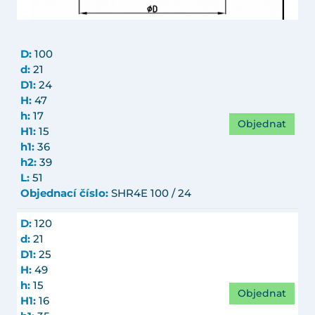
D:
100
d:
21
D1:
24
H:
47
h:
17
Objednat
H1:
15
h1:
36
h2:
39
L:
51
Objednací číslo:
SHR4E 100 / 24
D:
120
d:
21
D1:
25
H:
49
h:
15
Objednat
H1:
16