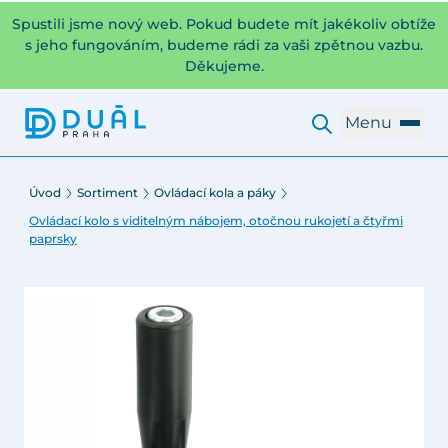
Spustili jsme nový web. Pokud budete mít jakékoliv obtíže
s jeho fungováním, budeme rádi za vaši zpětnou vazbu.
Děkujeme.
Menu
Úvod
Sortiment
Ovládací kola a páky
Ovládací kolo s viditelným nábojem, otočnou rukojetí a čtyřmi
paprsky