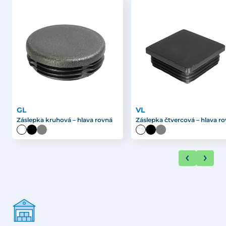
GL
VL
Záslepka kruhová – hlava rovná
Záslepka čtvercová – hlava r