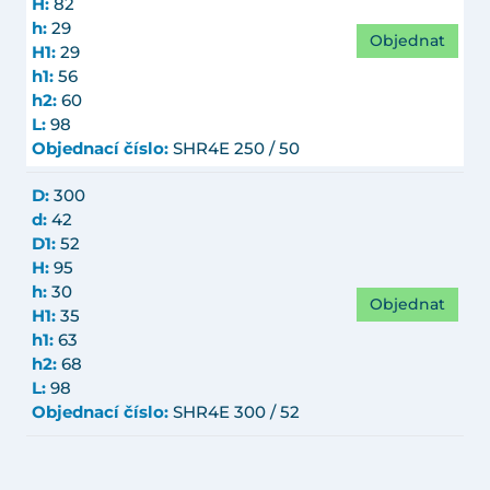
H:
82
h:
29
Objednat
H1:
29
h1:
56
h2:
60
L:
98
Objednací číslo:
SHR4E 250 / 50
D:
300
d:
42
D1:
52
H:
95
h:
30
Objednat
H1:
35
h1:
63
h2:
68
L:
98
Objednací číslo:
SHR4E 300 / 52