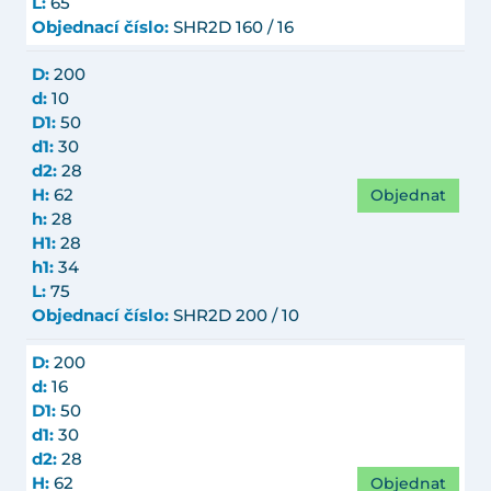
L:
65
Objednací číslo:
SHR2D 160 / 16
D:
200
d:
10
D1:
50
d1:
30
d2:
28
Objednat
H:
62
h:
28
H1:
28
h1:
34
L:
75
Objednací číslo:
SHR2D 200 / 10
D:
200
d:
16
D1:
50
d1:
30
d2:
28
Objednat
H:
62