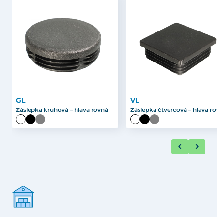
GL
VL
Záslepka kruhová – hlava rovná
Záslepka čtvercová – hlava r