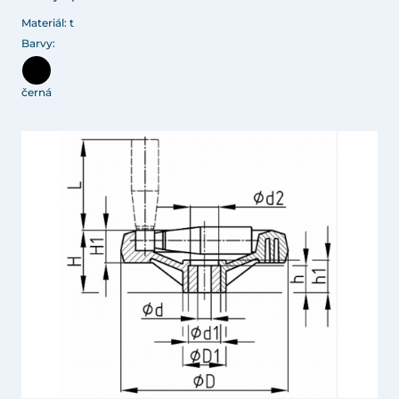
Materiál: t
Barvy:
černá