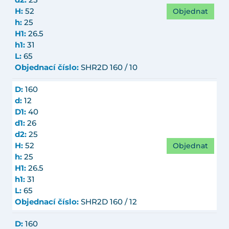
d2:
25
Objednat
H:
52
h:
25
H1:
26.5
h1:
31
L:
65
Objednací číslo:
SHR2D 160 / 10
D:
160
d:
12
D1:
40
d1:
26
d2:
25
Objednat
H:
52
h:
25
H1:
26.5
h1:
31
L:
65
Objednací číslo:
SHR2D 160 / 12
D:
160