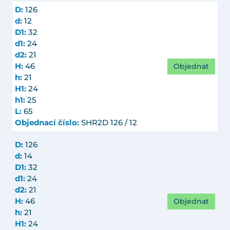
D:
126
d:
12
D1:
32
d1:
24
d2:
21
Objednat
H:
46
h:
21
H1:
24
h1:
25
L:
65
Objednací číslo:
SHR2D 126 / 12
D:
126
d:
14
D1:
32
d1:
24
d2:
21
Objednat
H:
46
h:
21
H1:
24