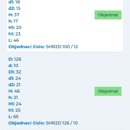
d1:
18
d2:
15
Objednat
H:
37
h:
17
H1:
20
h1:
23
L:
46
Objednací číslo:
SHR2D 100 / 12
D:
126
d:
10
D1:
32
d1:
24
d2:
21
Objednat
H:
46
h:
21
H1:
24
h1:
25
L:
65
Objednací číslo:
SHR2D 126 / 10