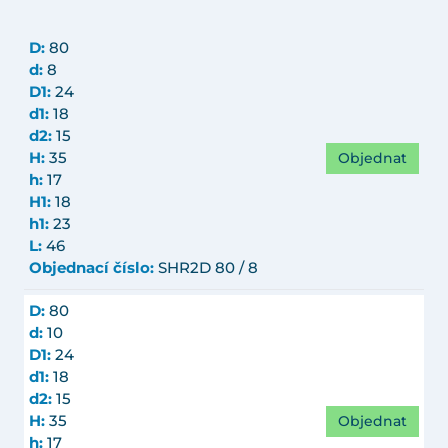
D:
80
d:
8
D1:
24
d1:
18
d2:
15
Objednat
H:
35
h:
17
H1:
18
h1:
23
L:
46
Objednací číslo:
SHR2D 80 / 8
D:
80
d:
10
D1:
24
d1:
18
d2:
15
Objednat
H:
35
h:
17