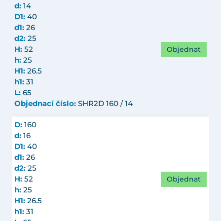
d:
14
D1:
40
d1:
26
d2:
25
Objednat
H:
52
h:
25
H1:
26.5
h1:
31
L:
65
Objednací číslo:
SHR2D 160 / 14
D:
160
d:
16
D1:
40
d1:
26
d2:
25
Objednat
H:
52
h:
25
H1:
26.5
h1:
31