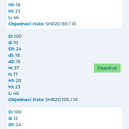
H1:
18
h1:
23
L:
46
Objednací číslo:
SHR2D 80 / 10
D:
100
d:
10
D1:
24
d1:
18
d2:
15
Objednat
H:
37
h:
17
H1:
20
h1:
23
L:
46
Objednací číslo:
SHR2D 100 / 10
D:
100
d:
12
D1:
24