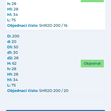
h:
28
H1:
28
h1:
34
L:
75
Objednací číslo:
SHR2D 200 / 16
D:
200
d:
20
D1:
50
d1:
30
d2:
28
Objednat
H:
62
h:
28
H1:
28
h1:
34
L:
75
Objednací číslo:
SHR2D 200 / 20