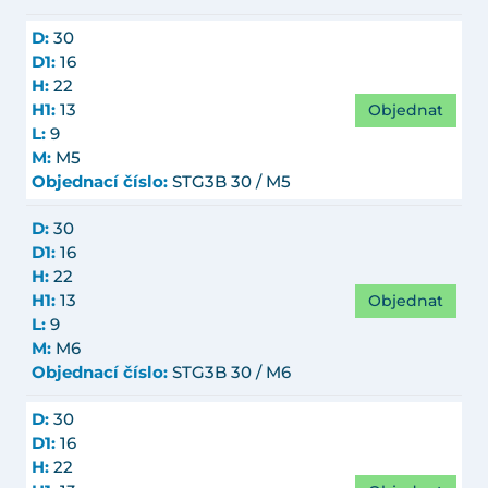
D:
30
D1:
16
H:
22
Objednat
H1:
13
L:
9
M:
M5
Objednací číslo:
STG3B 30 / M5
D:
30
D1:
16
H:
22
Objednat
H1:
13
L:
9
M:
M6
Objednací číslo:
STG3B 30 / M6
D:
30
D1:
16
H:
22