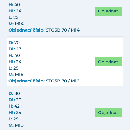
H:
40
Objednat
H1:
24
L:
25
M:
M14
Objednací číslo:
STG3B 70 / M14
D:
70
D1:
27
H:
40
Objednat
H1:
24
L:
25
M:
M16
Objednací číslo:
STG3B 70 / M16
D:
80
D1:
30
H:
42
Objednat
H1:
25
L:
25
M:
M10