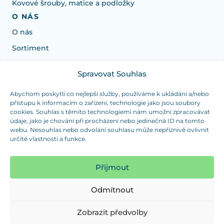
Kovové šrouby, matice a podložky
O NÁS
O nás
Sortiment
Spravovat Souhlas
Potřebujete poradit s výběrem?
Jsme tu pro vás Pondělí-Čtvrtek od: 7:30 - 15:30 hodin
Abychom poskytli co nejlepší služby, používáme k ukládání a/nebo
přístupu k informacím o zařízení, technologie jako jsou soubory
a Pátek od 7:30 - 14:30 hodin
cookies. Souhlas s těmito technologiemi nám umožní zpracovávat
údaje, jako je chování při procházení nebo jedinečná ID na tomto
info@dualpraha.cz
+420 725 802 767
webu. Nesouhlas nebo odvolání souhlasu může nepříznivě ovlivnit
určité vlastnosti a funkce.
OSOBNÍ ODBĚR
(platba pouze v hotovosti)
Přijmout
Jsme tu pro vás Pondělí-Čtvrtek od: 7:30 - 15:30 hodin
a Pátek od 7:30 - 14:30 hodin
Odmítnout
Zobrazit mapu
Zobrazit předvolby