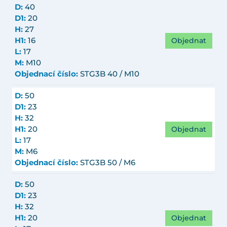
D:
40
D1:
20
H:
27
Objednat
H1:
16
L:
17
M:
M10
Objednací číslo:
STG3B 40 / M10
D:
50
D1:
23
H:
32
Objednat
H1:
20
L:
17
M:
M6
Objednací číslo:
STG3B 50 / M6
D:
50
D1:
23
H:
32
Objednat
H1:
20