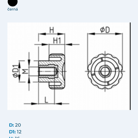
černá
D:
20
D1:
12