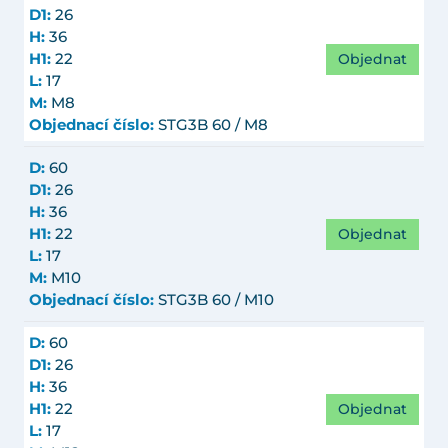
D1:
26
H:
36
Objednat
H1:
22
L:
17
M:
M8
Objednací číslo:
STG3B 60 / M8
D:
60
D1:
26
H:
36
Objednat
H1:
22
L:
17
M:
M10
Objednací číslo:
STG3B 60 / M10
D:
60
D1:
26
H:
36
Objednat
H1:
22
L:
17