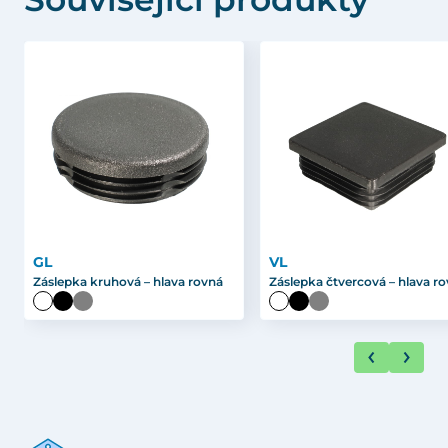
GL
VL
Záslepka kruhová – hlava rovná
Záslepka čtvercová – hlava r