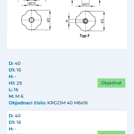
D:
40
D1:
16
H:
-
Objednat
H1:
29
L:
16
M:
M 6
Objednací číslo:
KRGOM 40 M6x16
D:
40
D1:
16
H:
-