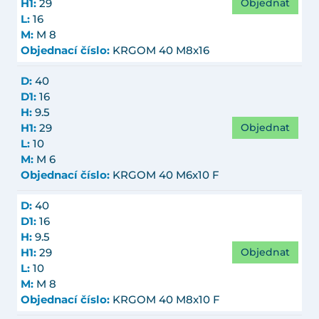
Objednat
H1:
29
L:
16
M:
M 8
Objednací číslo:
KRGOM 40 M8x16
D:
40
D1:
16
H:
9.5
Objednat
H1:
29
L:
10
M:
M 6
Objednací číslo:
KRGOM 40 M6x10 F
D:
40
D1:
16
H:
9.5
Objednat
H1:
29
L:
10
M:
M 8
Objednací číslo:
KRGOM 40 M8x10 F