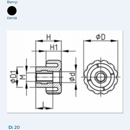
Barvy:
černá
D:
20