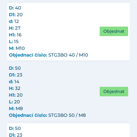
D:
40
D1:
20
d:
12
H:
27
Objednat
H1:
16
L:
15
M:
M10
Objednací číslo:
STG3BO 40 / M10
D:
50
D1:
23
d:
14
H:
32
Objednat
H1:
20
L:
20
M:
M8
Objednací číslo:
STG3BO 50 / M8
D:
50
D1:
23