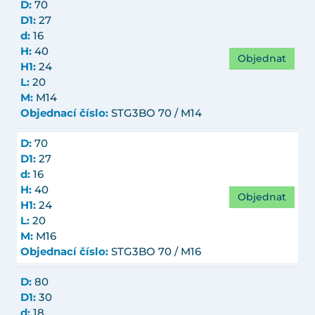
D:
70
D1:
27
d:
16
H:
40
Objednat
H1:
24
L:
20
M:
M14
Objednací číslo:
STG3BO 70 / M14
D:
70
D1:
27
d:
16
H:
40
Objednat
H1:
24
L:
20
M:
M16
Objednací číslo:
STG3BO 70 / M16
D:
80
D1:
30
d:
18