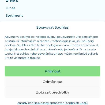
O NÁS
O nás
Sortiment
Spravovat Souhlas
Potřebujete poradit s výběrem?
Jsme tu pro vás Pondělí-Čtvrtek od: 7:30 - 15:30 hodin
Abychom poskytli co nejlepší služby, používáme k ukládání a/nebo
přístupu k informacím o zařízení, technologie jako jsou soubory
a Pátek od 7:30 - 14:30 hodin
cookies. Souhlas s těmito technologiemi nám umožní zpracovávat
údaje, jako je chování při procházení nebo jedinečná ID na tomto
info@dualpraha.cz
+420 725 802 767
webu. Nesouhlas nebo odvolání souhlasu může nepříznivě ovlivnit
určité vlastnosti a funkce.
OSOBNÍ ODBĚR
(platba pouze v hotovosti)
Přijmout
Jsme tu pro vás Pondělí-Čtvrtek od: 7:30 - 15:30 hodin
a Pátek od 7:30 - 14:30 hodin
Odmítnout
Zobrazit mapu
Zobrazit předvolby
Zásady cookies
Zásady zpracování osobních údajů