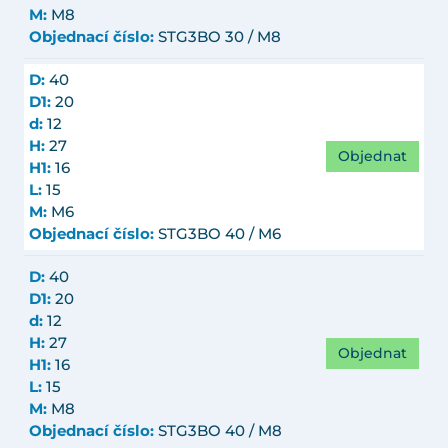
M:
M8
Objednací číslo:
STG3BO 30 / M8
D:
40
D1:
20
d:
12
H:
27
Objednat
H1:
16
L:
15
M:
M6
Objednací číslo:
STG3BO 40 / M6
D:
40
D1:
20
d:
12
H:
27
Objednat
H1:
16
L:
15
M:
M8
Objednací číslo:
STG3BO 40 / M8