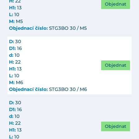
H:
22
Objednat
H1:
13
L:
10
M:
M5
Objednací číslo:
STG3BO 30 / M5
D:
30
D1:
16
d:
10
H:
22
Objednat
H1:
13
L:
10
M:
M6
Objednací číslo:
STG3BO 30 / M6
D:
30
D1:
16
d:
10
H:
22
Objednat
H1:
13
L:
10