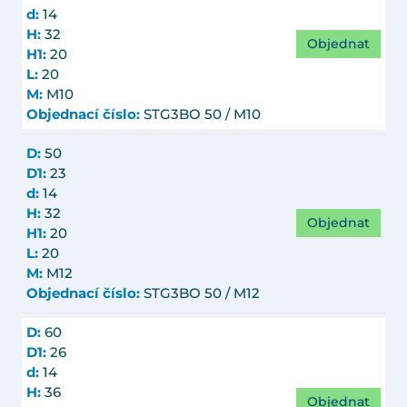
d:
14
H:
32
Objednat
H1:
20
L:
20
M:
M10
Objednací číslo:
STG3BO 50 / M10
D:
50
D1:
23
d:
14
H:
32
Objednat
H1:
20
L:
20
M:
M12
Objednací číslo:
STG3BO 50 / M12
D:
60
D1:
26
d:
14
H:
36
Objednat