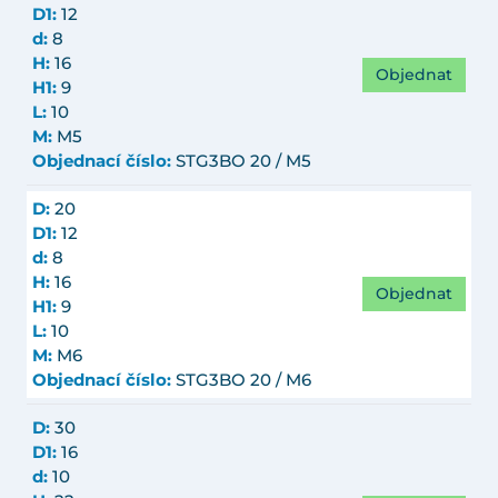
D1:
12
d:
8
H:
16
Objednat
H1:
9
L:
10
M:
M5
Objednací číslo:
STG3BO 20 / M5
D:
20
D1:
12
d:
8
H:
16
Objednat
H1:
9
L:
10
M:
M6
Objednací číslo:
STG3BO 20 / M6
D:
30
D1:
16
d:
10