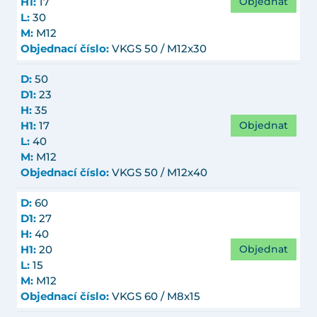
Objednat
H1:
17
L:
30
M:
M12
Objednací číslo:
VKGS 50 / M12x30
D:
50
D1:
23
H:
35
Objednat
H1:
17
L:
40
M:
M12
Objednací číslo:
VKGS 50 / M12x40
D:
60
D1:
27
H:
40
Objednat
H1:
20
L:
15
M:
M12
Objednací číslo:
VKGS 60 / M8x15