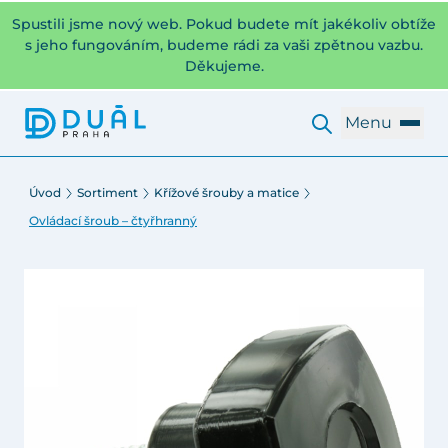
Spustili jsme nový web. Pokud budete mít jakékoliv obtíže
s jeho fungováním, budeme rádi za vaši zpětnou vazbu.
Děkujeme.
Menu
Úvod
Sortiment
Křížové šrouby a matice
Ovládací šroub – čtyřhranný