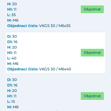
H:
20
Objednat
H1:
11
L:
35
M:
M6
Objednací číslo:
VKGS 30 / M6x35
D:
30
D1:
16
H:
20
Objednat
H1:
11
L:
40
M:
M6
Objednací číslo:
VKGS 30 / M6x40
D:
30
D1:
16
H:
20
Objednat
H1:
11
L:
15
M:
M8