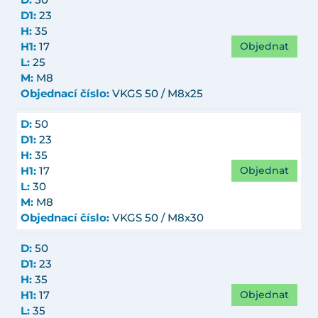
D1:
23
H:
35
Objednat
H1:
17
L:
25
M:
M8
Objednací číslo:
VKGS 50 / M8x25
D:
50
D1:
23
H:
35
Objednat
H1:
17
L:
30
M:
M8
Objednací číslo:
VKGS 50 / M8x30
D:
50
D1:
23
H:
35
Objednat
H1:
17
L:
35