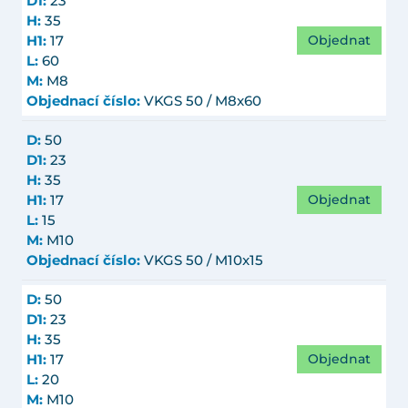
D1:
23
H:
35
Objednat
H1:
17
L:
60
M:
M8
Objednací číslo:
VKGS 50 / M8x60
D:
50
D1:
23
H:
35
Objednat
H1:
17
L:
15
M:
M10
Objednací číslo:
VKGS 50 / M10x15
D:
50
D1:
23
H:
35
Objednat
H1:
17
L:
20
M:
M10