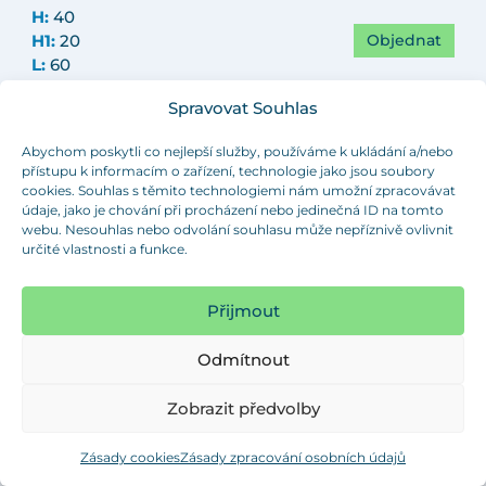
H:
40
Objednat
H1:
20
L:
60
M:
M10
Spravovat Souhlas
Objednací číslo:
VKGS 60 / M10x60
Abychom poskytli co nejlepší služby, používáme k ukládání a/nebo
D:
60
přístupu k informacím o zařízení, technologie jako jsou soubory
D1:
27
cookies. Souhlas s těmito technologiemi nám umožní zpracovávat
H:
40
údaje, jako je chování při procházení nebo jedinečná ID na tomto
Objednat
H1:
20
webu. Nesouhlas nebo odvolání souhlasu může nepříznivě ovlivnit
určité vlastnosti a funkce.
L:
20
M:
M12
Objednací číslo:
VKGS 60 / M12x20
Přijmout
D:
60
Odmítnout
D1:
27
H:
40
Zobrazit předvolby
Objednat
H1:
20
L:
30
Zásady cookies
Zásady zpracování osobních údajů
M:
M12