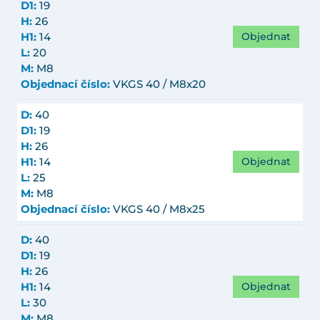
D1:
19
H:
26
Objednat
H1:
14
L:
20
M:
M8
Objednací číslo:
VKGS 40 / M8x20
D:
40
D1:
19
H:
26
Objednat
H1:
14
L:
25
M:
M8
Objednací číslo:
VKGS 40 / M8x25
D:
40
D1:
19
H:
26
Objednat
H1:
14
L:
30
M:
M8