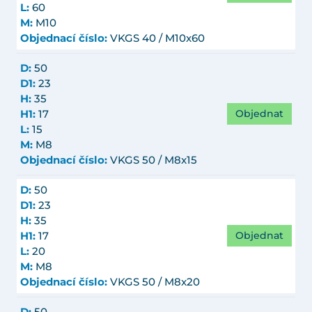
L:
60
M:
M10
Objednací číslo:
VKGS 40 / M10x60
D:
50
D1:
23
H:
35
Objednat
H1:
17
L:
15
M:
M8
Objednací číslo:
VKGS 50 / M8x15
D:
50
D1:
23
H:
35
Objednat
H1:
17
L:
20
M:
M8
Objednací číslo:
VKGS 50 / M8x20
D:
50