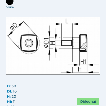
černá
D:
30
D1:
16
H:
20
Objednat
H1:
11