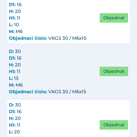
D1:
16
H:
20
Objednat
H1:
11
L:
10
M:
M6
Objednací číslo:
VKGS 30 / M6x10
D:
30
D1:
16
H:
20
Objednat
H1:
11
L:
15
M:
M6
Objednací číslo:
VKGS 30 / M6x15
D:
30
D1:
16
H:
20
Objednat
H1:
11
L:
20