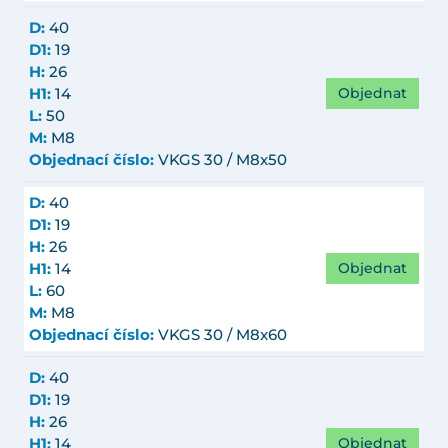
D:
40
D1:
19
H:
26
Objednat
H1:
14
L:
50
M:
M8
Objednací číslo:
VKGS 30 / M8x50
D:
40
D1:
19
H:
26
Objednat
H1:
14
L:
60
M:
M8
Objednací číslo:
VKGS 30 / M8x60
D:
40
D1:
19
H:
26
Objednat
H1:
14