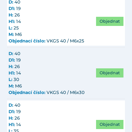
D:
40
D1:
19
H:
26
Objednat
H1:
14
L:
25
M:
M6
Objednací číslo:
VKGS 40 / M6x25
D:
40
D1:
19
H:
26
Objednat
H1:
14
L:
30
M:
M6
Objednací číslo:
VKGS 40 / M6x30
D:
40
D1:
19
H:
26
Objednat
H1:
14
L:
35