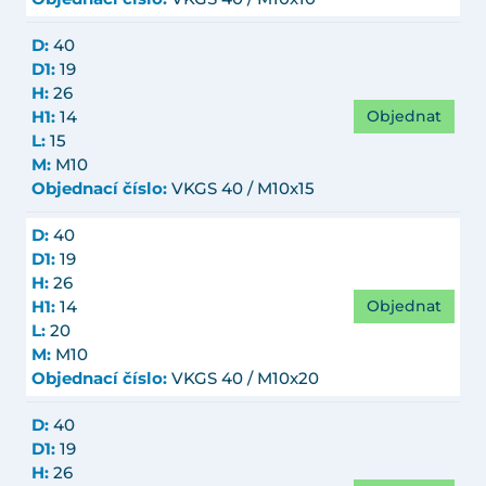
D:
40
D1:
19
H:
26
Objednat
H1:
14
L:
15
M:
M10
Objednací číslo:
VKGS 40 / M10x15
D:
40
D1:
19
H:
26
Objednat
H1:
14
L:
20
M:
M10
Objednací číslo:
VKGS 40 / M10x20
D:
40
D1:
19
H:
26