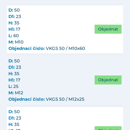
D:
50
D1:
23
H:
35
Objednat
H1:
17
L:
60
M:
M10
Objednací číslo:
VKGS 50 / M10x60
D:
50
D1:
23
H:
35
Objednat
H1:
17
L:
25
M:
M12
Objednací číslo:
VKGS 50 / M12x25
D:
50
D1:
23
H:
35