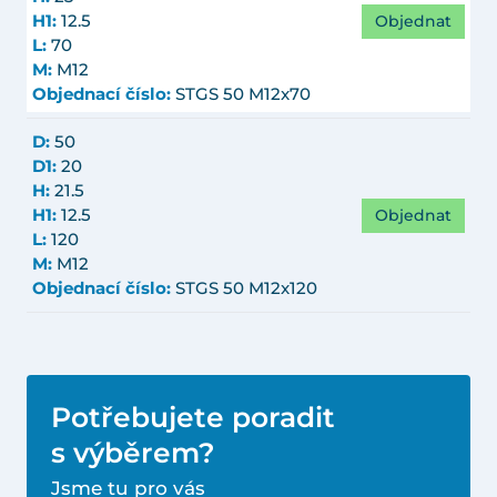
Objednat
H1:
12.5
L:
70
M:
M12
Objednací číslo:
STGS 50 M12x70
D:
50
D1:
20
H:
21.5
Objednat
H1:
12.5
L:
120
M:
M12
Objednací číslo:
STGS 50 M12x120
Potřebujete poradit
s výběrem?
Jsme tu pro vás