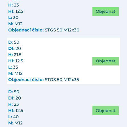
H:
23
Objednat
H1:
12.5
L:
30
M:
M12
Objednací číslo:
STGS 50 M12x30
D:
50
D1:
20
H:
21.5
Objednat
H1:
12.5
L:
35
M:
M12
Objednací číslo:
STGS 50 M12x35
D:
50
D1:
20
H:
23
Objednat
H1:
12.5
L:
40
M:
M12