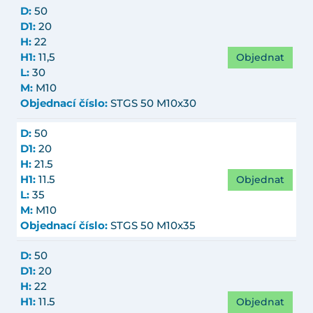
D:
50
D1:
20
H:
22
Objednat
H1:
11,5
L:
30
M:
M10
Objednací číslo:
STGS 50 M10x30
D:
50
D1:
20
H:
21.5
Objednat
H1:
11.5
L:
35
M:
M10
Objednací číslo:
STGS 50 M10x35
D:
50
D1:
20
H:
22
Objednat
H1:
11.5