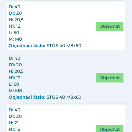
D:
40
D1:
20
H:
20,5
Objednat
H1:
12
L:
50
M:
M8
Objednací číslo:
STGS 40 M8x50
D:
40
D1:
20
H:
20,5
Objednat
H1:
12
L:
60
M:
M8
Objednací číslo:
STGS 40 M8x60
D:
40
D1:
20
H:
21
Objednat
H1:
12