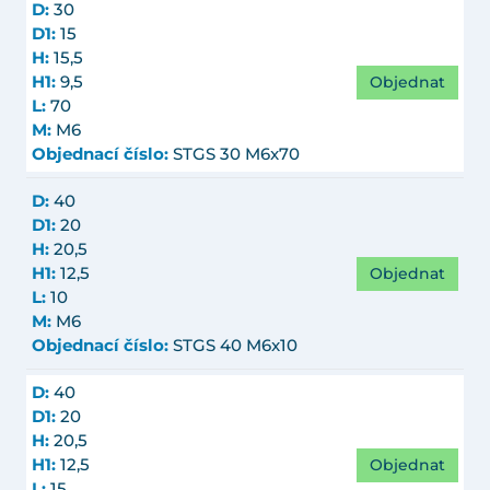
D:
30
D1:
15
H:
15,5
Objednat
H1:
9,5
L:
70
M:
M6
Objednací číslo:
STGS 30 M6x70
D:
40
D1:
20
H:
20,5
Objednat
H1:
12,5
L:
10
M:
M6
Objednací číslo:
STGS 40 M6x10
D:
40
D1:
20
H:
20,5
Objednat
H1:
12,5
L:
15