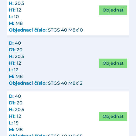
H:
20,5
Objednat
H1:
12
L:
10
M:
M8
Objednací číslo:
STGS 40 M8x10
D:
40
D1:
20
H:
20,5
Objednat
H1:
12
L:
12
M:
M8
Objednací číslo:
STGS 40 M8x12
D:
40
D1:
20
H:
20,5
Objednat
H1:
12
L:
15
M:
M8