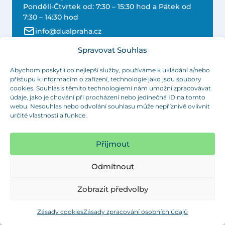
Pondělí-Čtvrtek od: 7:30 – 15:30 hod a Pátek od
7:30 – 14:30 hod
info@dualpraha.cz
+420 725 802 767
Spravovat Souhlas
+420 725 349 010
Abychom poskytli co nejlepší služby, používáme k ukládání a/nebo
přístupu k informacím o zařízení, technologie jako jsou soubory
+420 222 721 649
cookies. Souhlas s těmito technologiemi nám umožní zpracovávat
údaje, jako je chování při procházení nebo jedinečná ID na tomto
webu. Nesouhlas nebo odvolání souhlasu může nepříznivě ovlivnit
určité vlastnosti a funkce.
Související produkty
Přijmout
Odmítnout
Zobrazit předvolby
Zásady cookies
Zásady zpracování osobních údajů