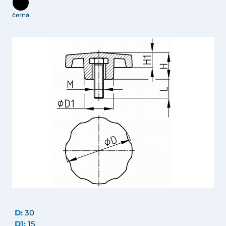
černá
D:
30
D1:
15