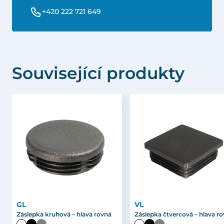
+420 222 721 649
Související produkty
GL
VL
Záslepka kruhová – hlava rovná
Záslepka čtvercová – hlava r