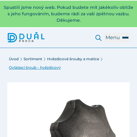
Spustili jsme nový web. Pokud budete mít jakékoliv obtíže
s jeho fungováním, budeme rádi za vaši zpětnou vazbu.
Děkujeme.
Menu
Úvod
Sortiment
Hvězdicové šrouby a matice
Ovládací šroub – hvězdicový