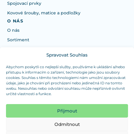
Spojovací prvky
Kovové šrouby, matice a podložky
O NÁS
O nás
Sortiment
Spravovat Souhlas
Potřebujete poradit s výběrem?
Jsme tu pro vás Pondělí-Čtvrtek od: 7:30 - 15:30 hodin
Abychom poskytli co nejlepší služby, používáme k ukládání a/nebo
přístupu k informacím o zařízení, technologie jako jsou soubory
a Pátek od 7:30 - 14:30 hodin
cookies. Souhlas s těmito technologiemi nám umožní zpracovávat
údaje, jako je chování při procházení nebo jedinečná ID na tomto
info@dualpraha.cz
+420 725 802 767
webu. Nesouhlas nebo odvolání souhlasu může nepříznivě ovlivnit
určité vlastnosti a funkce.
OSOBNÍ ODBĚR
(platba pouze v hotovosti)
Přijmout
Jsme tu pro vás Pondělí-Čtvrtek od: 7:30 - 15:30 hodin
a Pátek od 7:30 - 14:30 hodin
Odmítnout
Zobrazit mapu