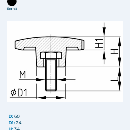
černá
D:
60
D1:
24
H:
34