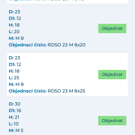
D:
23
D1:
12
H:
18
Objednat
L:
20
M:
M 8
Objednací číslo:
RDSO 23 M 8x20
D:
23
D1:
12
H:
18
Objednat
L:
25
M:
M 8
Objednací číslo:
RDSO 23 M 8x25
D:
30
D1:
16
H:
21
Objednat
L:
10
M:
M 5