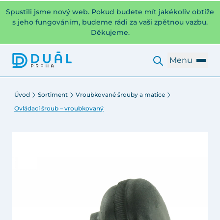
Spustili jsme nový web. Pokud budete mít jakékoliv obtíže
s jeho fungováním, budeme rádi za vaši zpětnou vazbu.
Děkujeme.
Menu
Úvod
Sortiment
Vroubkované šrouby a matice
Ovládací šroub – vroubkovaný