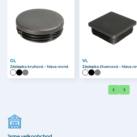
GL
VL
Záslepka kruhová – hlava rovná
Záslepka čtvercová – hlava r
Jsme velkoobchod