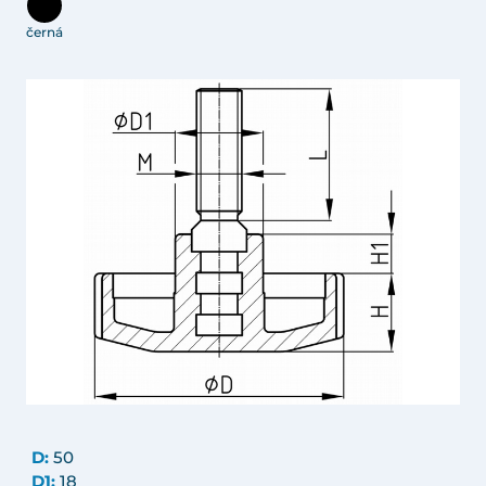
černá
D:
50
D1:
18