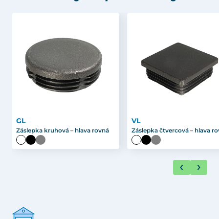
GL
VL
Záslepka kruhová – hlava rovná
Záslepka čtvercová – hlava r