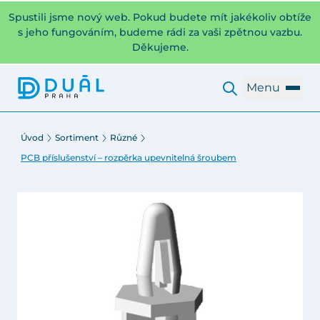
Spustili jsme nový web. Pokud budete mít jakékoliv obtíže
s jeho fungováním, budeme rádi za vaši zpětnou vazbu.
Děkujeme.
Menu
Úvod
Sortiment
Různé
PCB příslušenství – rozpěrka upevnitelná šroubem