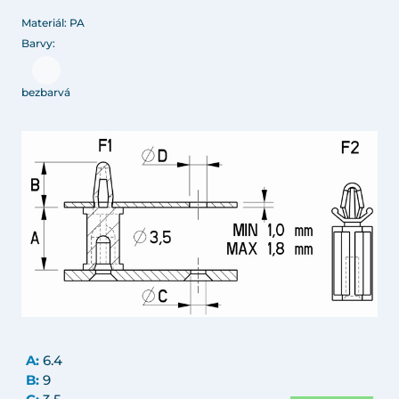
Materiál: PA
Barvy:
bezbarvá
A:
6.4
B:
9