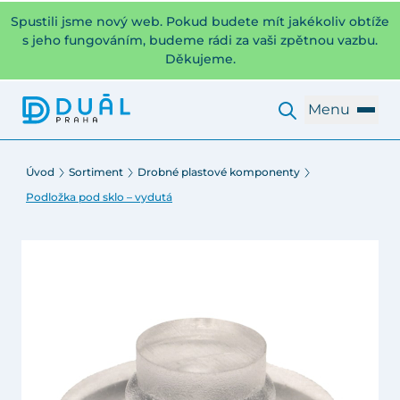
Spustili jsme nový web. Pokud budete mít jakékoliv obtíže
s jeho fungováním, budeme rádi za vaši zpětnou vazbu.
Děkujeme.
Menu
Úvod
Sortiment
Drobné plastové komponenty
Podložka pod sklo – vydutá