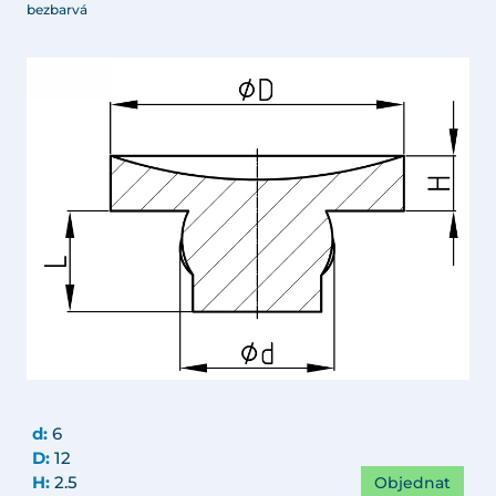
bezbarvá
d:
6
D:
12
Objednat
H:
2.5