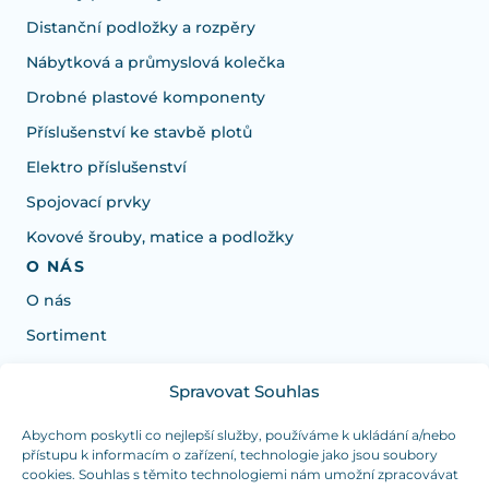
Distanční podložky a rozpěry
Nábytková a průmyslová kolečka
Drobné plastové komponenty
Příslušenství ke stavbě plotů
Elektro příslušenství
Spojovací prvky
Kovové šrouby, matice a podložky
O NÁS
O nás
Sortiment
Spravovat Souhlas
Potřebujete poradit s výběrem?
Jsme tu pro vás Pondělí-Čtvrtek od: 7:30 - 15:30 hodin
Abychom poskytli co nejlepší služby, používáme k ukládání a/nebo
přístupu k informacím o zařízení, technologie jako jsou soubory
a Pátek od 7:30 - 14:30 hodin
cookies. Souhlas s těmito technologiemi nám umožní zpracovávat