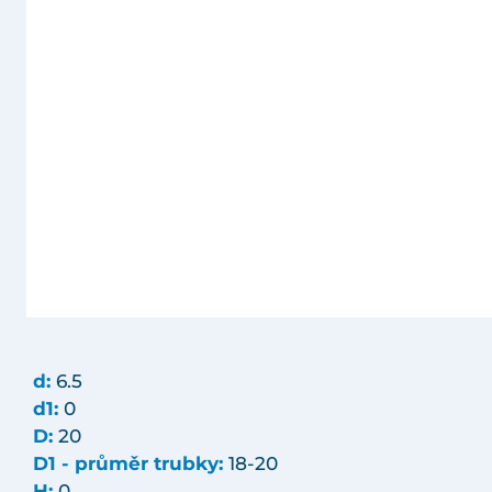
d:
6.5
d1:
0
D:
20
D1 - průměr trubky:
18-20
H:
0