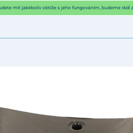
udete mít jakékoliv obtíže s jeho fungováním, budeme rádi 