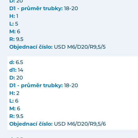
D:
20
D1 - průměr trubky:
18-20
H:
1
L:
5
M:
6
R:
9.5
Objednací číslo:
USD M6/D20/R9,5/5
d:
6.5
d1:
14
D:
20
D1 - průměr trubky:
18-20
H:
2
L:
6
M:
6
R:
9.5
Objednací číslo:
USD M6/D20/R9,5/6