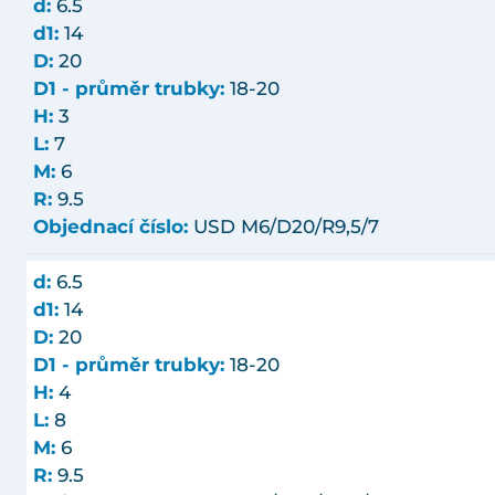
d:
6.5
d1:
14
D:
20
D1 - průměr trubky:
18-20
H:
3
L:
7
M:
6
R:
9.5
Objednací číslo:
USD M6/D20/R9,5/7
d:
6.5
d1:
14
D:
20
D1 - průměr trubky:
18-20
H:
4
L:
8
M:
6
R:
9.5