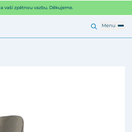
za vaši zpětnou vazbu. Děkujeme.
Menu