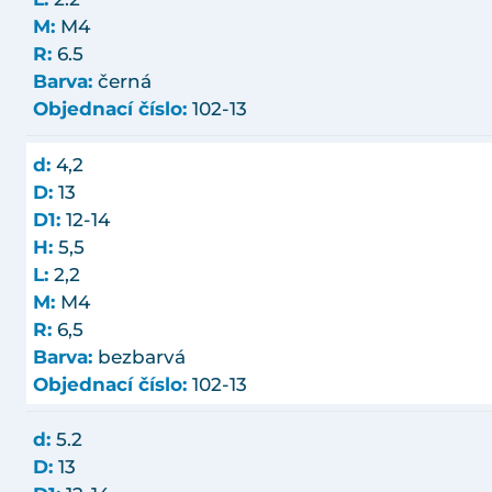
M:
M4
R:
6.5
Barva:
černá
Objednací číslo:
102-13
d:
4,2
D:
13
D1:
12-14
H:
5,5
L:
2,2
M:
M4
R:
6,5
Barva:
bezbarvá
Objednací číslo:
102-13
d:
5.2
D:
13