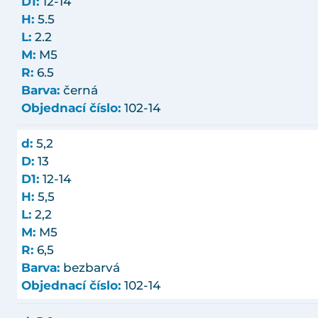
D1:
12-14
H:
5.5
L:
2.2
M:
M5
R:
6.5
Barva:
černá
Objednací číslo:
102-14
d:
5,2
D:
13
D1:
12-14
H:
5,5
L:
2,2
M:
M5
R:
6,5
Barva:
bezbarvá
Objednací číslo:
102-14