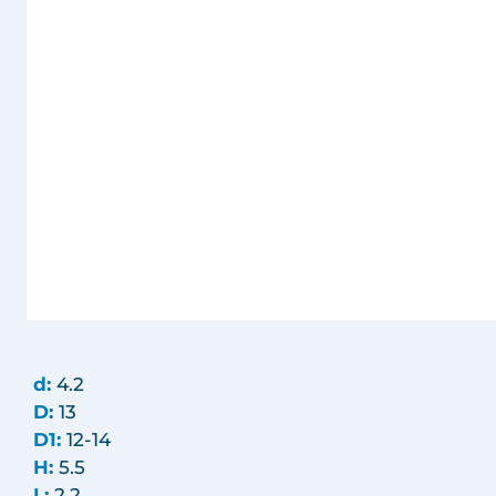
d:
4.2
D:
13
D1:
12-14
H:
5.5
L:
2.2