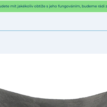
udete mít jakékoliv obtíže s jeho fungováním, budeme rádi 