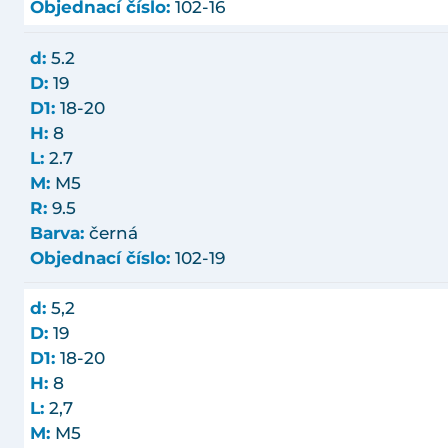
Objednací číslo:
102-16
d:
5.2
D:
19
D1:
18-20
H:
8
L:
2.7
M:
M5
R:
9.5
Barva:
černá
Objednací číslo:
102-19
d:
5,2
D:
19
D1:
18-20
H:
8
L:
2,7
M:
M5