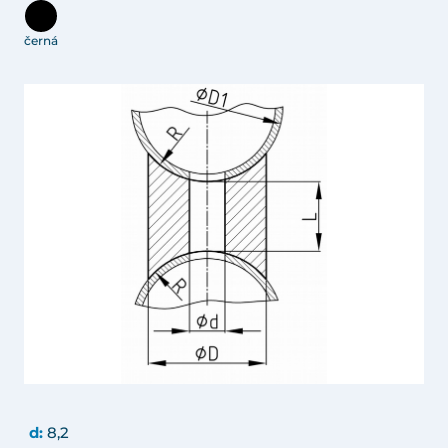
černá
d:
8,2