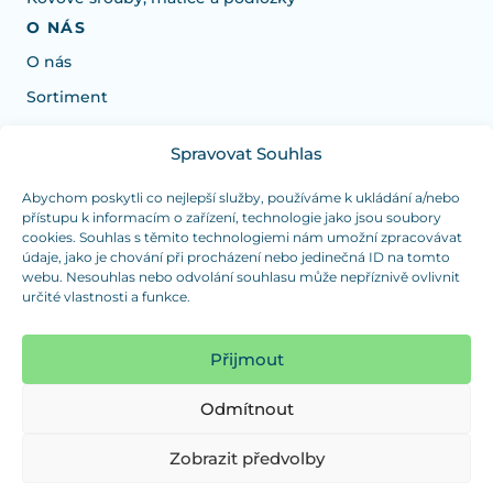
O NÁS
O nás
Sortiment
Spravovat Souhlas
Potřebujete poradit s výběrem?
Jsme tu pro vás Pondělí-Čtvrtek od: 7:30 - 15:30 hodin
Abychom poskytli co nejlepší služby, používáme k ukládání a/nebo
přístupu k informacím o zařízení, technologie jako jsou soubory
a Pátek od 7:30 - 14:30 hodin
cookies. Souhlas s těmito technologiemi nám umožní zpracovávat
údaje, jako je chování při procházení nebo jedinečná ID na tomto
info@dualpraha.cz
+420 725 802 767
webu. Nesouhlas nebo odvolání souhlasu může nepříznivě ovlivnit
určité vlastnosti a funkce.
OSOBNÍ ODBĚR
(platba pouze v hotovosti)
Přijmout
Jsme tu pro vás Pondělí-Čtvrtek od: 7:30 - 15:30 hodin
a Pátek od 7:30 - 14:30 hodin
Odmítnout
Zobrazit mapu
Zobrazit předvolby