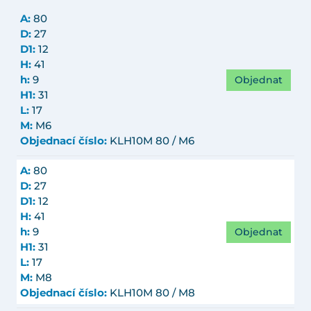
A:
80
D:
27
D1:
12
H:
41
Objednat
h:
9
H1:
31
L:
17
M:
M6
Objednací číslo:
KLH10M 80 / M6
A:
80
D:
27
D1:
12
H:
41
Objednat
h:
9
H1:
31
L:
17
M:
M8
Objednací číslo:
KLH10M 80 / M8