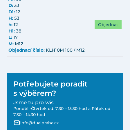
D:
33
D1:
12
H:
53
Objednat
h:
12
H1:
38
L:
17
M:
M12
Objednací číslo:
KLH10M 100 / M12
Potřebujete poradit
s výběrem?
Jsme tu pro vás
Pondělí-Čtvrtek od: 7:30 – 15:30 hod a Pátek od
7:30 – 14:30 hod
info@dualpraha.cz