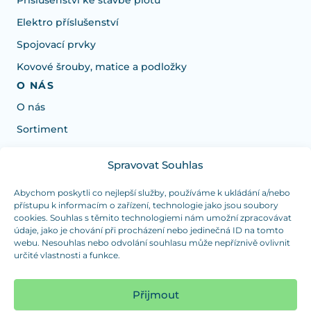
Příslušenství ke stavbě plotů
Elektro příslušenství
Spojovací prvky
Kovové šrouby, matice a podložky
O NÁS
O nás
Sortiment
Spravovat Souhlas
Potřebujete poradit s výběrem?
Jsme tu pro vás Pondělí-Čtvrtek od: 7:30 - 15:30 hodin
Abychom poskytli co nejlepší služby, používáme k ukládání a/nebo
přístupu k informacím o zařízení, technologie jako jsou soubory
a Pátek od 7:30 - 14:30 hodin
cookies. Souhlas s těmito technologiemi nám umožní zpracovávat
údaje, jako je chování při procházení nebo jedinečná ID na tomto
info@dualpraha.cz
+420 725 802 767
webu. Nesouhlas nebo odvolání souhlasu může nepříznivě ovlivnit
určité vlastnosti a funkce.
OSOBNÍ ODBĚR
(platba pouze v hotovosti)
Přijmout
Jsme tu pro vás Pondělí-Čtvrtek od: 7:30 - 15:30 hodin