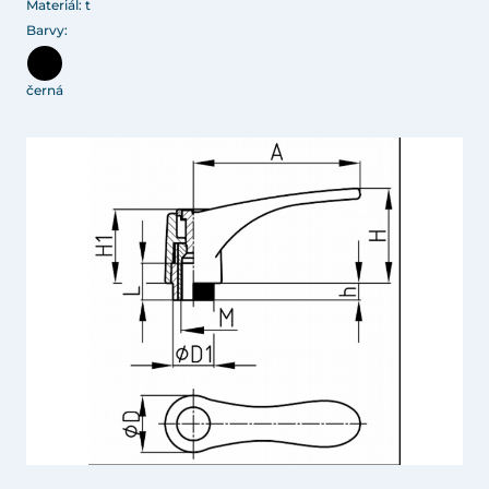
Materiál: t
Barvy:
černá