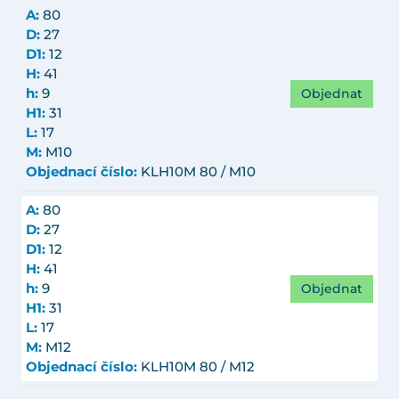
A:
80
D:
27
D1:
12
H:
41
Objednat
h:
9
H1:
31
L:
17
M:
M10
Objednací číslo:
KLH10M 80 / M10
A:
80
D:
27
D1:
12
H:
41
Objednat
h:
9
H1:
31
L:
17
M:
M12
Objednací číslo:
KLH10M 80 / M12