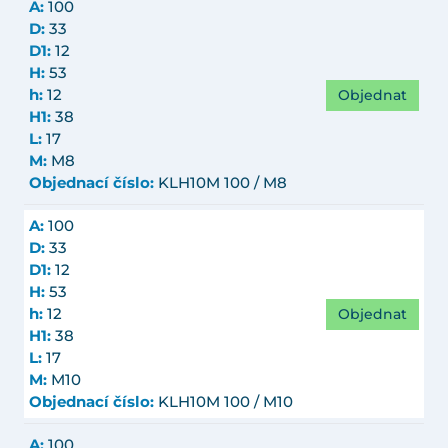
A:
100
D:
33
D1:
12
H:
53
Objednat
h:
12
H1:
38
L:
17
M:
M8
Objednací číslo:
KLH10M 100 / M8
A:
100
D:
33
D1:
12
H:
53
Objednat
h:
12
H1:
38
L:
17
M:
M10
Objednací číslo:
KLH10M 100 / M10
A:
100