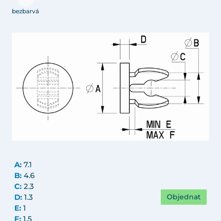
bezbarvá
A:
7.1
B:
4.6
C:
2.3
Objednat
D:
1.3
E:
1
F:
1.5