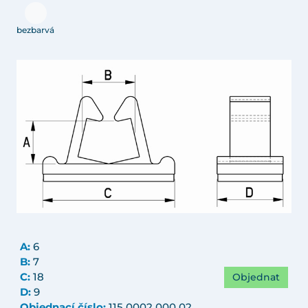
bezbarvá
A:
6
B:
7
Objednat
C:
18
D:
9
Objednací číslo:
115 0002 000 02