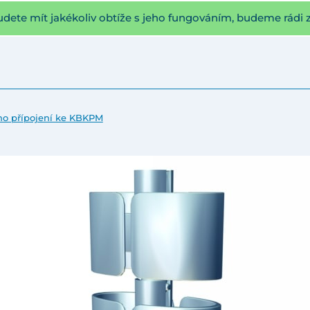
udete mít jakékoliv obtíže s jeho fungováním, budeme rádi 
no přípojení ke KBKPM