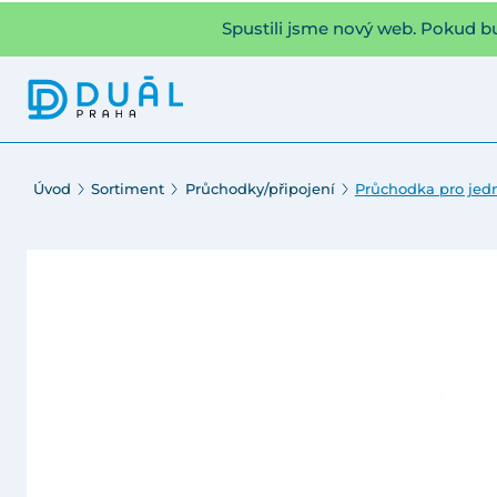
Spustili jsme nový web. Pokud b
Úvod
Sortiment
Průchodky/připojení
Průchodka pro jed