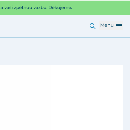
za vaši zpětnou vazbu. Děkujeme.
Menu