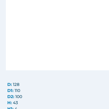
D:
128
D1:
110
D2:
100
H:
43
H1:
4