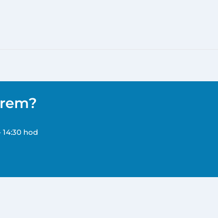
ěrem?
– 14:30 hod