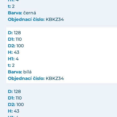
t:
2
Barva:
černá
Objednací číslo:
KBKZ34
D:
128
D1:
110
D2:
100
H:
43
H1:
4
t:
2
Barva:
bílá
Objednací číslo:
KBKZ34
D:
128
D1:
110
D2:
100
H:
43