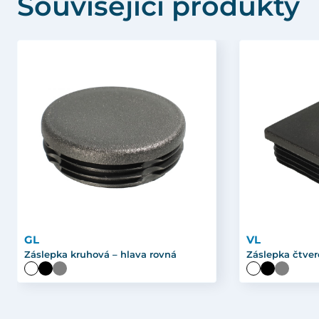
Související produkty
GL
VL
Záslepka kruhová – hlava rovná
Záslepka čtver