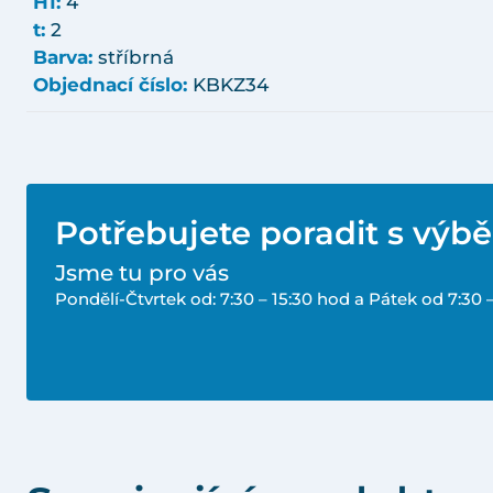
H1:
4
t:
2
Barva:
stříbrná
Objednací číslo:
KBKZ34
Potřebujete poradit s výb
Jsme tu pro vás
Pondělí-Čtvrtek od: 7:30 – 15:30 hod a Pátek od 7:30 