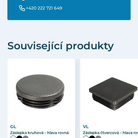
+420 222 721 649
Související produkty
GL
VL
Záslepka kruhová – hlava rovná
Záslepka čtvercová – hlava r