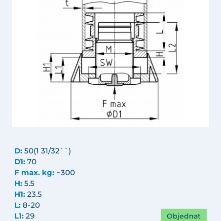
D:
50(1 31/32``)
D1:
70
F max. kg:
~300
H:
5.5
H1:
23.5
L:
8-20
Objednat
L1:
29