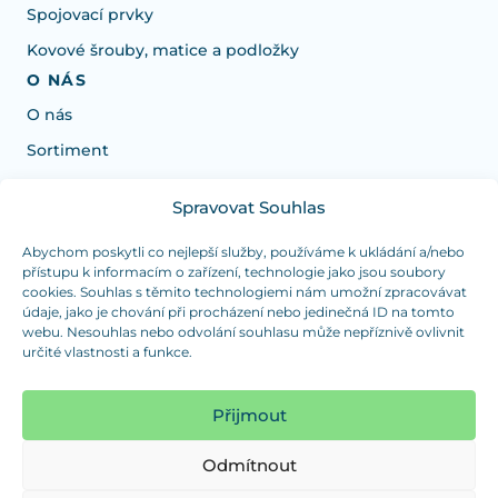
Spojovací prvky
Kovové šrouby, matice a podložky
O NÁS
O nás
Sortiment
Spravovat Souhlas
Potřebujete poradit s výběrem?
Jsme tu pro vás Pondělí-Čtvrtek od: 7:30 - 15:30 hodin
Abychom poskytli co nejlepší služby, používáme k ukládání a/nebo
přístupu k informacím o zařízení, technologie jako jsou soubory
a Pátek od 7:30 - 14:30 hodin
cookies. Souhlas s těmito technologiemi nám umožní zpracovávat
údaje, jako je chování při procházení nebo jedinečná ID na tomto
info@dualpraha.cz
+420 725 802 767
webu. Nesouhlas nebo odvolání souhlasu může nepříznivě ovlivnit
určité vlastnosti a funkce.
OSOBNÍ ODBĚR
(platba pouze v hotovosti)
Přijmout
Jsme tu pro vás Pondělí-Čtvrtek od: 7:30 - 15:30 hodin
a Pátek od 7:30 - 14:30 hodin
Odmítnout
Zobrazit mapu