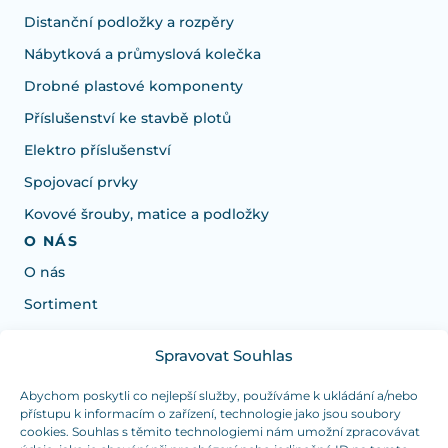
Distanční podložky a rozpěry
Nábytková a průmyslová kolečka
Drobné plastové komponenty
Příslušenství ke stavbě plotů
Elektro příslušenství
Spojovací prvky
Kovové šrouby, matice a podložky
O NÁS
O nás
Sortiment
Spravovat Souhlas
Potřebujete poradit s výběrem?
Jsme tu pro vás Pondělí-Čtvrtek od: 7:30 - 15:30 hodin
Abychom poskytli co nejlepší služby, používáme k ukládání a/nebo
přístupu k informacím o zařízení, technologie jako jsou soubory
a Pátek od 7:30 - 14:30 hodin
cookies. Souhlas s těmito technologiemi nám umožní zpracovávat