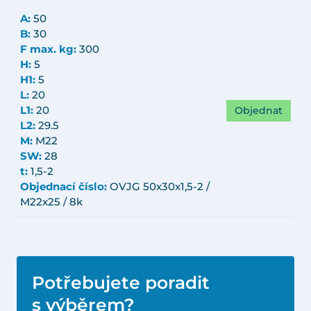
A:
50
B:
30
F max. kg:
300
H:
5
H1:
5
L:
20
Objednat
L1:
20
L2:
29.5
M:
M22
SW:
28
t:
1,5-2
Objednací číslo:
OVJG 50x30x1,5-2 /
M22x25 / 8k
Potřebujete poradit
s výběrem?