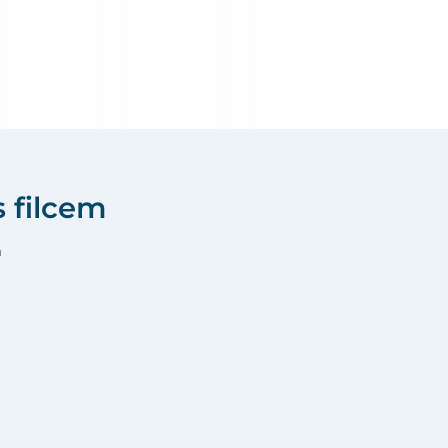
s filcem
m