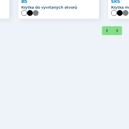
BS
SKS
Krytka do vyvrtaných otvorů
Krytka m