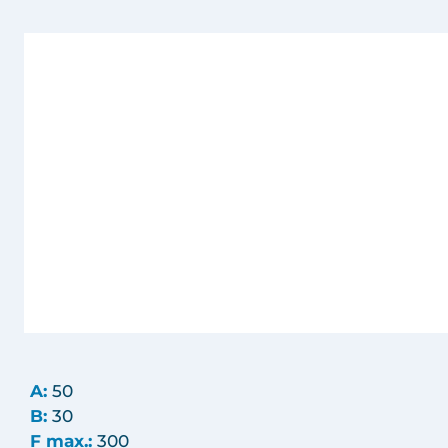
A:
50
B:
30
F max.:
300