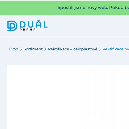
Spustili jsme nový web. Pokud b
Úvod
Sortiment
Rektifikace – celoplastové
Rektifikace o