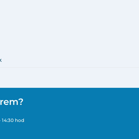
k
ěrem?
– 14:30 hod