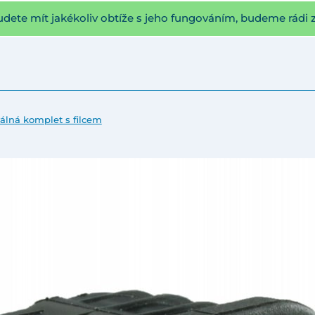
udete mít jakékoliv obtíže s jeho fungováním, budeme rádi 
válná komplet s filcem