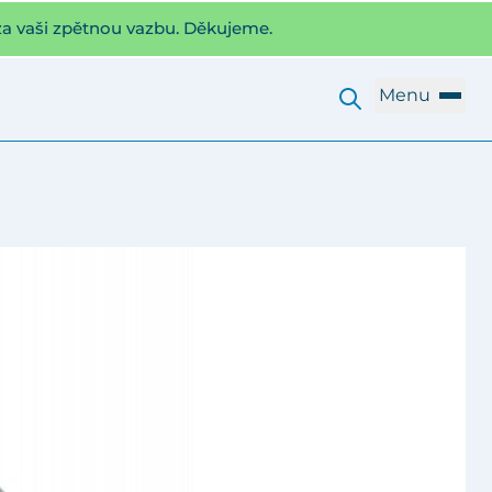
za vaši zpětnou vazbu. Děkujeme.
Menu