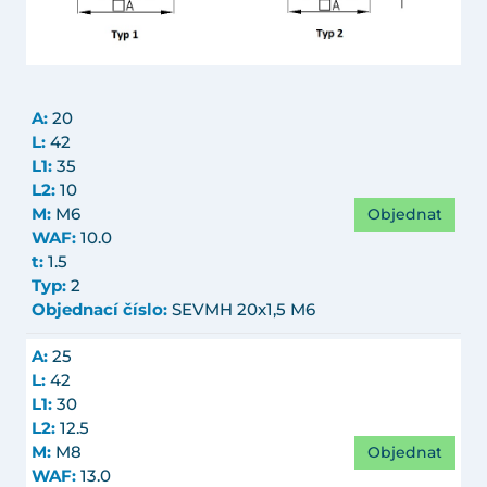
A:
20
L:
42
L1:
35
L2:
10
Objednat
M:
M6
WAF:
10.0
t:
1.5
Typ:
2
Objednací číslo:
SEVMH 20x1,5 M6
A:
25
L:
42
L1:
30
L2:
12.5
Objednat
M:
M8
WAF:
13.0