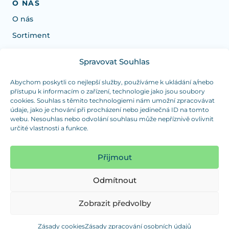
O NÁS
O nás
Sortiment
Spravovat Souhlas
Potřebujete poradit s výběrem?
Jsme tu pro vás Pondělí-Čtvrtek od: 7:30 - 15:30 hodin
Abychom poskytli co nejlepší služby, používáme k ukládání a/nebo
přístupu k informacím o zařízení, technologie jako jsou soubory
a Pátek od 7:30 - 14:30 hodin
cookies. Souhlas s těmito technologiemi nám umožní zpracovávat
údaje, jako je chování při procházení nebo jedinečná ID na tomto
info@dualpraha.cz
+420 725 802 767
webu. Nesouhlas nebo odvolání souhlasu může nepříznivě ovlivnit
určité vlastnosti a funkce.
OSOBNÍ ODBĚR
(platba pouze v hotovosti)
Přijmout
Jsme tu pro vás Pondělí-Čtvrtek od: 7:30 - 15:30 hodin
a Pátek od 7:30 - 14:30 hodin
Odmítnout
Zobrazit mapu
Zobrazit předvolby
Zásady cookies
Zásady zpracování osobních údajů