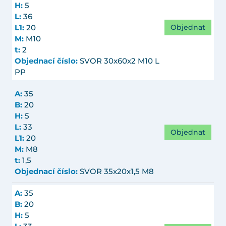
H:
5
L:
36
Objednat
L1:
20
M:
M10
t:
2
Objednací číslo:
SVOR 30x60x2 M10 L
PP
A:
35
B:
20
H:
5
L:
33
Objednat
L1:
20
M:
M8
t:
1,5
Objednací číslo:
SVOR 35x20x1,5 M8
A:
35
B:
20
H:
5