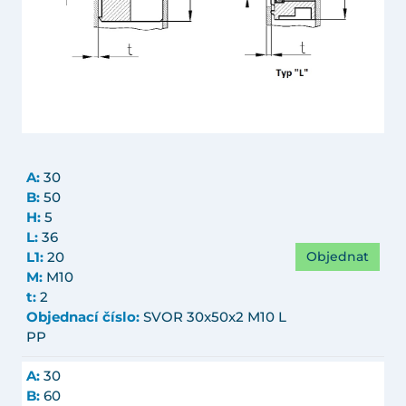
A:
30
B:
50
H:
5
L:
36
Objednat
L1:
20
M:
M10
t:
2
Objednací číslo:
SVOR 30x50x2 M10 L
PP
A:
30
B:
60