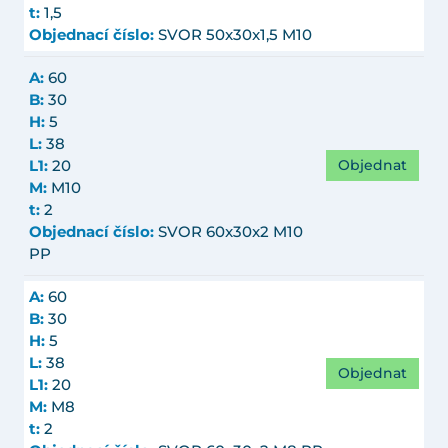
t:
1,5
Objednací číslo:
SVOR 50x30x1,5 M10
A:
60
B:
30
H:
5
L:
38
Objednat
L1:
20
M:
M10
t:
2
Objednací číslo:
SVOR 60x30x2 M10
PP
A:
60
B:
30
H:
5
L:
38
Objednat
L1:
20
M:
M8
t:
2