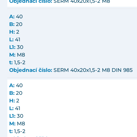
Objednací číslo:
SERM 40x20x1,5-2 M8
A:
40
B:
20
H:
2
L:
41
L1:
30
M:
M8
t:
1,5-2
Objednací číslo:
SERM 40x20x1,5-2 M8 DIN 985
A:
40
B:
20
H:
2
L:
41
L1:
30
M:
M8
t:
1,5-2