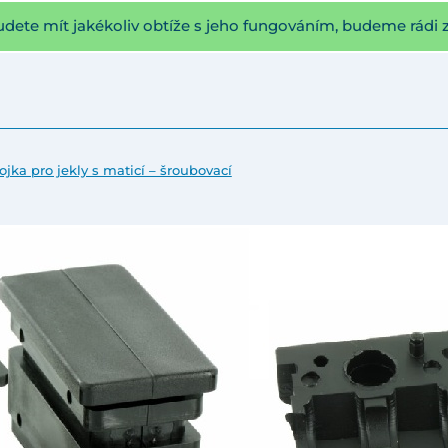
udete mít jakékoliv obtíže s jeho fungováním, budeme rádi 
jka pro jekly s maticí – šroubovací