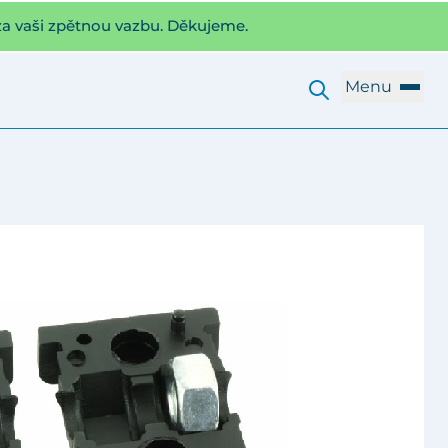
za vaši zpětnou vazbu. Děkujeme.
Menu