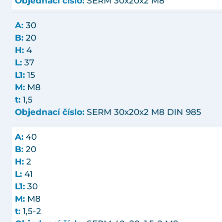
Objednací číslo:
SERM 30x20x2 M8
A:
30
B:
20
H:
4
L:
37
L1:
15
M:
M8
t:
1,5
Objednací číslo:
SERM 30x20x2 M8 DIN 985
A:
40
B:
20
H:
2
L:
41
L1:
30
M:
M8
t:
1,5-2