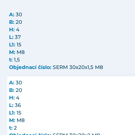
A:
30
B:
20
H:
4
L:
37
L1:
15
M:
M8
t:
1,5
Objednací číslo:
SERM 30x20x1,5 M8
A:
30
B:
20
H:
4
L:
36
L1:
15
M:
M8
t:
2