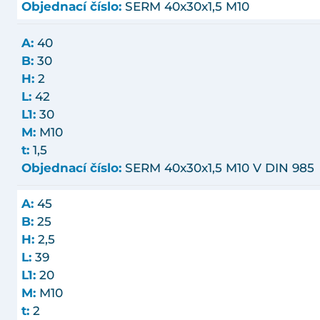
Objednací číslo:
SERM 40x30x1,5 M10
A:
40
B:
30
H:
2
L:
42
L1:
30
M:
M10
t:
1,5
Objednací číslo:
SERM 40x30x1,5 M10 V DIN 985
A:
45
B:
25
H:
2,5
L:
39
L1:
20
M:
M10
t:
2