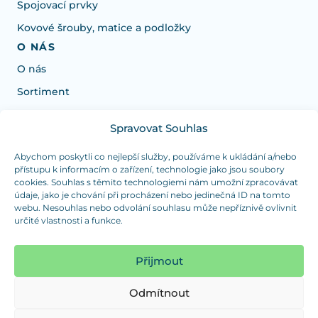
Spojovací prvky
Kovové šrouby, matice a podložky
O NÁS
O nás
Sortiment
Spravovat Souhlas
Potřebujete poradit s výběrem?
Jsme tu pro vás Pondělí-Čtvrtek od: 7:30 - 15:30 hodin
Abychom poskytli co nejlepší služby, používáme k ukládání a/nebo
přístupu k informacím o zařízení, technologie jako jsou soubory
a Pátek od 7:30 - 14:30 hodin
cookies. Souhlas s těmito technologiemi nám umožní zpracovávat
údaje, jako je chování při procházení nebo jedinečná ID na tomto
info@dualpraha.cz
+420 725 802 767
webu. Nesouhlas nebo odvolání souhlasu může nepříznivě ovlivnit
určité vlastnosti a funkce.
OSOBNÍ ODBĚR
(platba pouze v hotovosti)
Přijmout
Jsme tu pro vás Pondělí-Čtvrtek od: 7:30 - 15:30 hodin
a Pátek od 7:30 - 14:30 hodin
Odmítnout
Zobrazit mapu