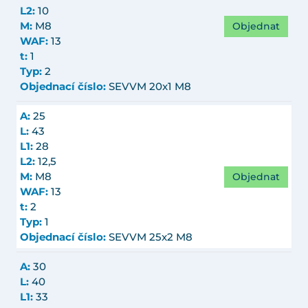
L2:
10
Objednat
M:
M8
WAF:
13
t:
1
Typ:
2
Objednací číslo:
SEVVM 20x1 M8
A:
25
L:
43
L1:
28
L2:
12,5
Objednat
M:
M8
WAF:
13
t:
2
Typ:
1
Objednací číslo:
SEVVM 25x2 M8
A:
30
L:
40
L1:
33