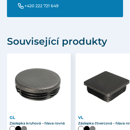
+420 222 721 649
Související produkty
GL
VL
Záslepka kruhová – hlava rovná
Záslepka čtvercová – hlava r