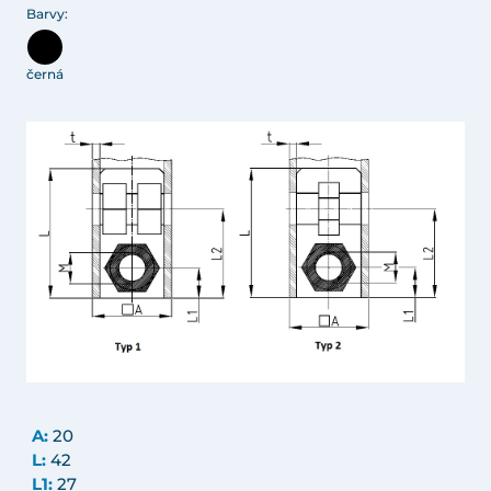
Barvy:
černá
A:
20
L:
42
L1:
27