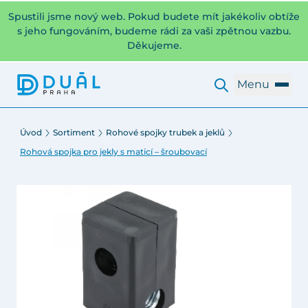
Spustili jsme nový web. Pokud budete mít jakékoliv obtíže
s jeho fungováním, budeme rádi za vaši zpětnou vazbu.
Děkujeme.
Menu
Úvod
Sortiment
Rohové spojky trubek a jeklů
Rohová spojka pro jekly s maticí – šroubovací