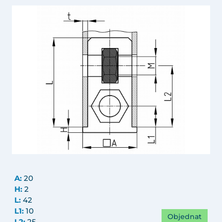
A:
20
H:
2
L:
42
L1:
10
Objednat