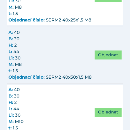
L1:
30
M:
M8
t:
1,5
Objednací číslo:
SERM2 40x25x1,5 M8
A:
40
B:
30
H:
2
L:
44
Objednat
L1:
30
M:
M8
t:
1,5
Objednací číslo:
SERM2 40x30x1,5 M8
A:
40
B:
30
H:
2
L:
44
Objednat
L1:
30
M:
M10
t:
1,5