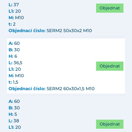
L:
37
Objednat
L1:
20
M:
M10
t:
2
Objednací číslo:
SERM2 50x30x2 M10
A:
60
B:
30
H:
6
L:
36,5
Objednat
L1:
20
M:
M10
t:
1,5
Objednací číslo:
SERM2 60x30x1,5 M10
A:
60
B:
30
H:
5
L:
38
Objednat
L1:
20