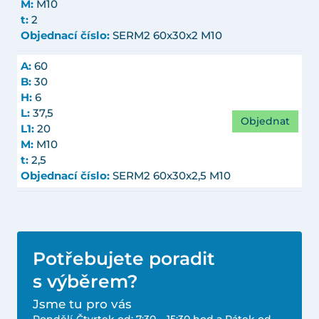
M:
M10
t:
2
Objednací číslo:
SERM2 60x30x2 M10
A:
60
B:
30
H:
6
L:
37,5
Objednat
L1:
20
M:
M10
t:
2,5
Objednací číslo:
SERM2 60x30x2,5 M10
Potřebujete poradit
s výběrem?
Jsme tu pro vás