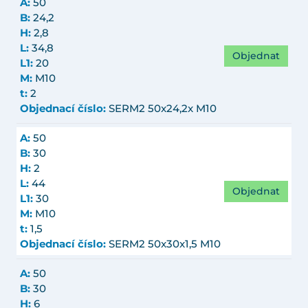
A:
50
B:
24,2
H:
2,8
L:
34,8
Objednat
L1:
20
M:
M10
t:
2
Objednací číslo:
SERM2 50x24,2x M10
A:
50
B:
30
H:
2
L:
44
Objednat
L1:
30
M:
M10
t:
1,5
Objednací číslo:
SERM2 50x30x1,5 M10
A:
50
B:
30
H:
6