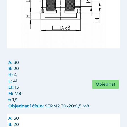
A:
30
B:
20
H:
4
L:
41
Objednat
L1:
15
M:
M8
t:
1,5
Objednací číslo:
SERM2 30x20x1,5 M8
A:
30
B:
20