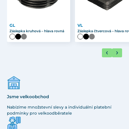
GL
VL
Záslepka kruhová – hlava rovná
Záslepka čtvercová – hlava r
Jsme velkoobchod
Nabízíme množstevní slevy a individuální platební
podmínky pro velkoodběratele