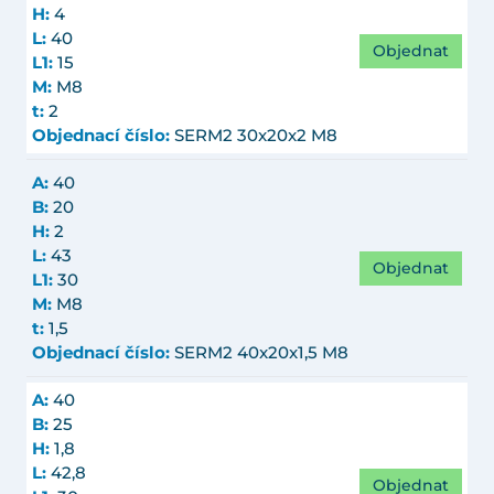
H:
4
L:
40
Objednat
L1:
15
M:
M8
t:
2
Objednací číslo:
SERM2 30x20x2 M8
A:
40
B:
20
H:
2
L:
43
Objednat
L1:
30
M:
M8
t:
1,5
Objednací číslo:
SERM2 40x20x1,5 M8
A:
40
B:
25
H:
1,8
L:
42,8
Objednat