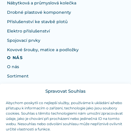
Nábytková a průmyslová kolečka
Drobné plastové komponenty
Příslušenství ke stavbě plotů
Elektro příslušenství
Spojovací prvky
Kovové šrouby, matice a podložky
O NÁS
O nás
Sortiment
Spravovat Souhlas
Potřebujete poradit s výběrem?
Jsme tu pro vás Pondělí-Čtvrtek od: 7:30 - 15:30 hodin
Abychom poskytli co nejlepší služby, používáme k ukládání a/nebo
přístupu k informacím o zařízení, technologie jako jsou soubory
a Pátek od 7:30 - 14:30 hodin
cookies. Souhlas s těmito technologiemi nám umožní zpracovávat
údaje, jako je chování při procházení nebo jedinečná ID na tomto
info@dualpraha.cz
+420 725 802 767
webu. Nesouhlas nebo odvolání souhlasu může nepříznivě ovlivnit
určité vlastnosti a funkce.