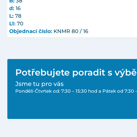
B:
38
d:
16
L:
78
L1:
70
Objednací číslo:
KNMR 80 / 16
Potřebujete poradit s výb
Jsme tu pro vás
Pondělí-Čtvrtek od: 7:30 – 15:30 hod a Pátek od 7:30 