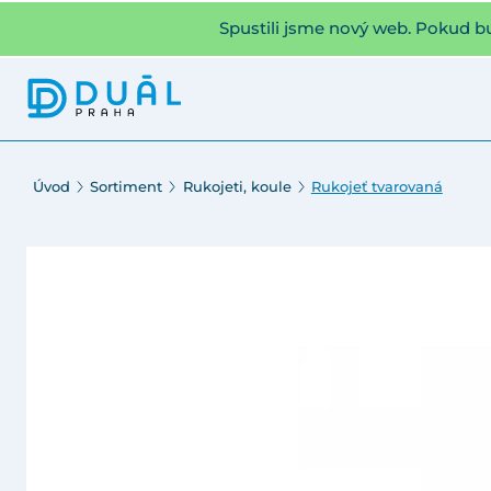
Spustili jsme nový web. Pokud b
Úvod
Sortiment
Rukojeti, koule
Rukojeť tvarovaná