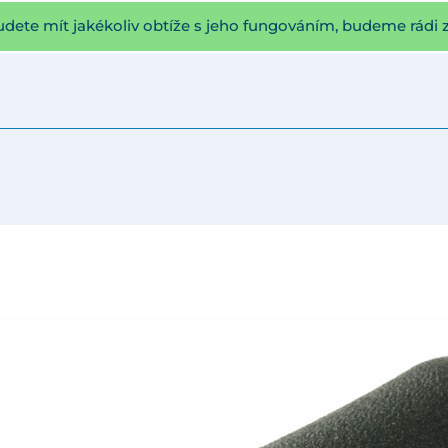
udete mít jakékoliv obtíže s jeho fungováním, budeme rádi 