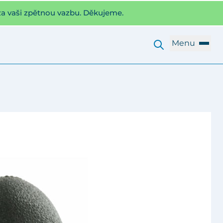
za vaši zpětnou vazbu. Děkujeme.
Menu