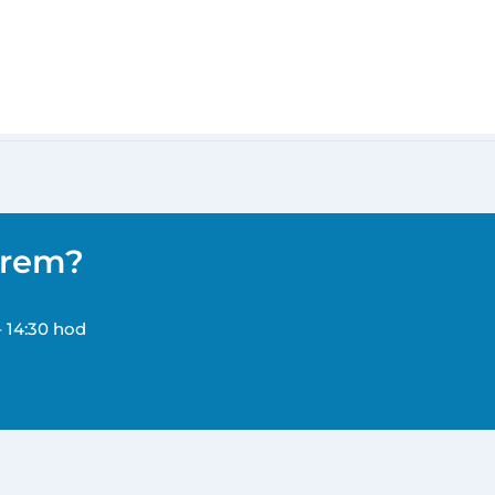
ěrem?
– 14:30 hod