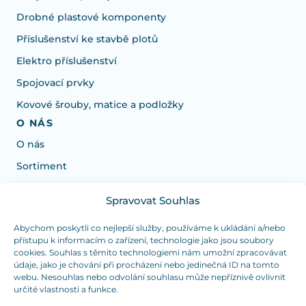
Drobné plastové komponenty
Příslušenství ke stavbě plotů
Elektro příslušenství
Spojovací prvky
Kovové šrouby, matice a podložky
O NÁS
O nás
Sortiment
Spravovat Souhlas
Potřebujete poradit s výběrem?
Jsme tu pro vás Pondělí-Čtvrtek od: 7:30 - 15:30 hodin
Abychom poskytli co nejlepší služby, používáme k ukládání a/nebo
přístupu k informacím o zařízení, technologie jako jsou soubory
a Pátek od 7:30 - 14:30 hodin
cookies. Souhlas s těmito technologiemi nám umožní zpracovávat
údaje, jako je chování při procházení nebo jedinečná ID na tomto
info@dualpraha.cz
+420 725 802 767
webu. Nesouhlas nebo odvolání souhlasu může nepříznivě ovlivnit
určité vlastnosti a funkce.
OSOBNÍ ODBĚR