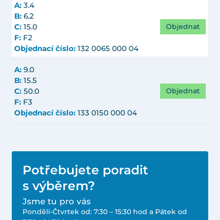
A:
3.4
B:
6.2
Objednat
C:
15.0
F:
F2
Objednací číslo:
132 0065 000 04
A:
9.0
B:
15.5
Objednat
C:
50.0
F:
F3
Objednací číslo:
133 0150 000 04
Potřebujete poradit
s výběrem?
Jsme tu pro vás
Pondělí-Čtvrtek od: 7:30 – 15:30 hod a Pátek od