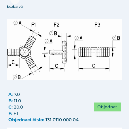
bezbarvá
A:
7.0
B:
11.0
Objednat
C:
20.0
F:
F1
Objednací číslo:
131 0110 000 04