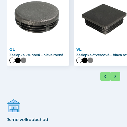
GL
VL
Záslepka kruhová – hlava rovná
Záslepka čtvercová – hlava r
Jsme velkoobchod