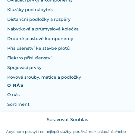
Kluzáky pod nábytek
Distanční podložky a rozpěry
Nábytková a průmyslová kolečka
Drobné plastové komponenty
Příslušenství ke stavbě plotů
Elektro příslušenství
Spojovací prvky
Kovové šrouby, matice a podložky
O NÁS
O nás
Sortiment
Spravovat Souhlas
Potřebujete poradit s výběrem?
Jsme tu pro vás Pondělí-Čtvrtek od: 7:30 - 15:30 hodin
Abychom poskytli co nejlepší služby, používáme k ukládání a/nebo