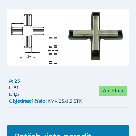
A:
25
L:
51
Objednat
t:
1,5
Objednací číslo:
KVK 25x1,5 STK